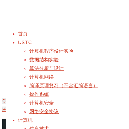
首页
USTC
NOIP2015 LANDLOR
计算机程序设计实验
数据结构实验
算法分析与设计
计算机网络
编译原理复习（不含汇编语言）
操作系统
Codeforces 163D—Large Refrigerator
计算机安全
POJ 2479
网络安全协议
计算机
首页
-
撰写
lrqorz
于
2019年7月8日, 
信息技术