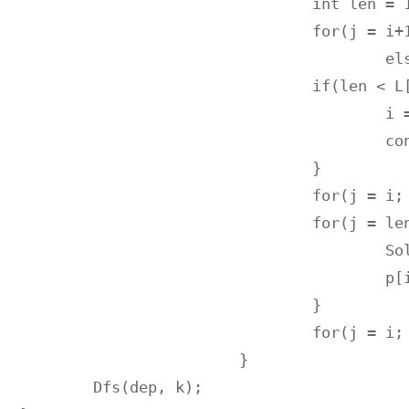
				int len = 1, j;

				for(j = i+1; j < 12; j++) if(p[j] < t) break;

					else len++;

				if(len < L[t]) {

					i = j;

					continue;

				}

				for(j = i; j < i+len; j++) p[j] -= t;

				for(j = len; j >= L[t]; j--) {

					Solve(dep+1,k-t*j);

					p[i+j-1] += t;

				}

				for(j = i; j < i+L[t]-1; j++) p[j] += t;

			}

	Dfs(dep, k);
