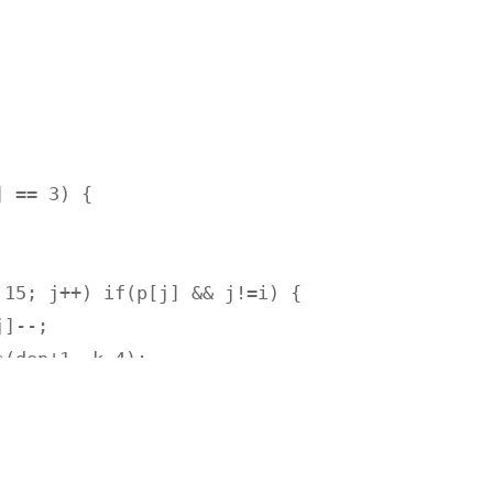
 

);

;
