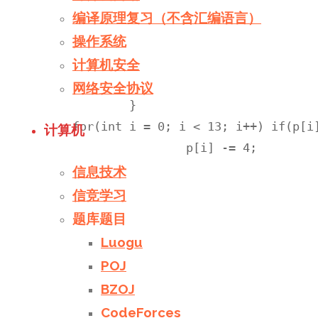
编译原理复习（不含汇编语言）
					}

操作系统
					p[j]++;

				}

计算机安全
			p[i] += 3;

网络安全协议
		}

	for(int i = 0; i < 13; i++) if(p[i] == 4) { 

计算机
			p[i] -= 4;

			Dfs(dep+1, k-4); 

信息技术
			for(int j = 0; j < 13; j++) if(p[j]) { 

信竞学习
					p[j]--;

题库题目
					for(int t = j; t < 13; t++) if(p[t]) {

Luogu
							p[t]
POJ
							Dfs(dep+1, 
BZOJ
							p[t]
CodeForces
						}