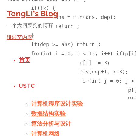
	if(!k) {

TongLi's Blog
		ans = min(ans, dep);

一个大四菜狗的博客
		return ;

	}

跳转至内容
	if(dep >= ans) return ;

	for(int i = 0; i < 13; i++) if(p[i] == 3) { 

首页
			p[i] -= 3;

			Dfs(dep+1, k-3); 

			for(int j = 0; j < 15; j++) if(p[j] && j!=i) { 

USTC
					p[j]--;

					Dfs(dep+1, k-4);

计算机程序设计实验
					if(p[j]) {

数据结构实验
						p[j]--;  
算法分析与设计
						Dfs(dep+1, k-5
计算机网络
						p[j]++