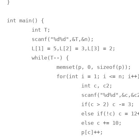
}

int main() {

	int T;

	scanf("%d%d",&T,&n);

	L[1] = 5,L[2] = 3,L[3] = 2;

	while(T--) {

		memset(p, 0, sizeof(p));

		for(int i = 1; i <= n; i++) {

			int c, c2;

			scanf("%d%d",&c,&c2);

			if(c > 2) c -= 3;

			else if(!c) c = 12+c2;

			else c += 10;

			p[c]++;
