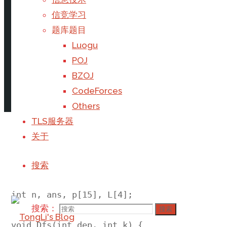
首页
题库题目
Luogu
NOIP2015 LANDLORDS
信竞学习
题库题目
Luogu
POJ
BZOJ
CodeForces
Others
撰写
lrqorz
于
2019年7月8日, 
TLS服务器
#include<cstdio>

关于
#include<cstring>

#include<iostream>

搜索
using namespace std;

int n, ans, p[15], L[4];

搜索：
搜索
void Dfs(int dep, int k) {
