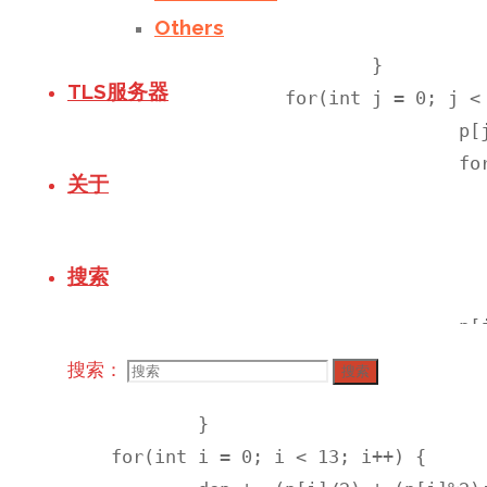
Others
					p[j]++;

				}

TLS服务器
			for(int j = 0; j < 13; j++) if(p[j]>1) { 

					p[j] -= 2;

					for(int t = j; t < 13; t++) if(p[t]>1) {

关于
							p[t] -
							Dfs(dep+1, 
							p[t] +
搜索
						}
					p[j] += 2;

				}

搜索：
搜索
			p[i] += 4;

		}

	for(int i = 0; i < 13; i++) {
