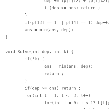
		dep += (p[i]/2) + (p[i]%2); 

		if(dep >= ans) return ;

	}

	if(p[13] == 1 || p[14] == 1) dep++;

	ans = min(ans, dep); 

}

void Solve(int dep, int k) {

	if(!k) {

		ans = min(ans, dep);

		return ;

	}

	if(dep >= ans) return ;

	for(int t = 1; t <= 3; t++) 

		for(int i = 0; i < 13-L[t]; i++) if(p[i] >= t) {
