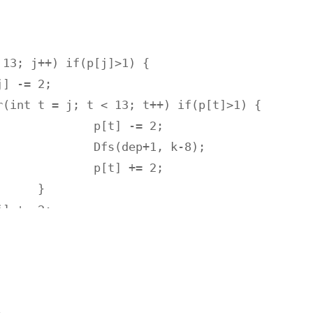
= 2;

k-8);

= 2;


