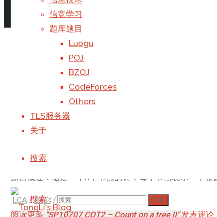
阅读更多
"Luogu P5587"
发表评论
信竞学习
题库题目
AT1219 / BZOJ 4241
Luogu
POJ
BZOJ
回滚莫队模板题
CodeForces
莫队
Others
阅读更多
"AT1219 / BZOJ 4241"
发表评论
TLS服务器
关于
SP10707 COT2 – Count on a tre
搜索
题目概述：给定一个n个节点的树，每个节点表示一个整
搜索：
LCA
/
图论
/
莫队
搜索
阅读更多
"SP10707 COT2 – Count on a tree II"
发表评论