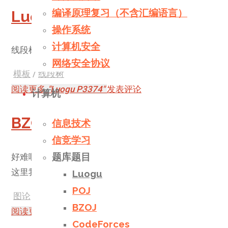
编译原理复习（不含汇编语言）
Luogu P3374
操作系统
计算机安全
线段树模板题
网络安全协议
模板
/
线段树
阅读更多
"Luogu P3374"
发表评论
计算机
BZOJ 1503 / Luogu P1486
信息技术
信竞学习
题库题目
好难啊！！！
这里我的算法是学习了洛谷的一个题解
Luogu
POJ
图论
/
平衡树
/
线段树
BZOJ
阅读更多
"BZOJ 1503 / Luogu P1486"
发表评论
CodeForces