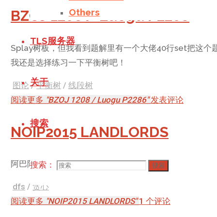
Others
BZOJ 1208 / Luogu P2286
TLS服务器
Splay树板，但我看到题解里有一个大佬40行set把这
我还是选择练习一下平衡树吧！
关于
图论
/
平衡树
/
线段树
阅读更多
"BZOJ 1208 / Luogu P2286"
发表评论
搜索
NOIP2015 LANDLORDS
阿巴阿巴
搜索：
搜索
dfs
/
贪心
阅读更多
"NOIP2015 LANDLORDS"
1 个评论