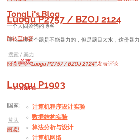
TongLi's Blog
Luogu P2757 / BZOJ 2124
一个大四菜狗的博客
跳转至内容
理论上讲这个题是不能暴力的，但是题目太水，这份暴力代码
搜索
/
暴力
首页
阅读更多
"Luogu P2757 / BZOJ 2124"
发表评论
Luogu P1903
USTC
[国家集训队]数颜色 / 维护队列
计算机程序设计实验
数据结构实验
莫队
算法分析与设计
阅读更多
"Luogu P1903"
发表评论
计算机网络