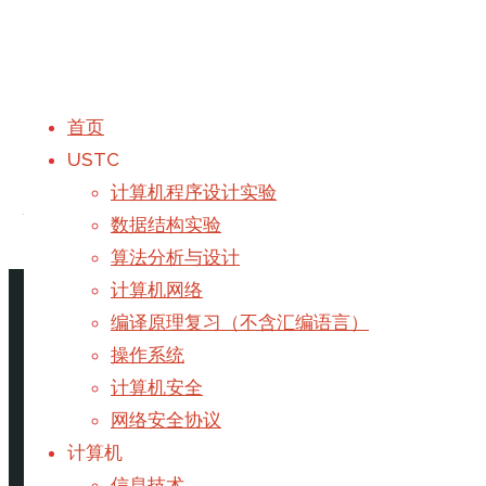
首页
USTC
分类：
Luogu
计算机程序设计实验
数据结构实验
算法分析与设计
首页
题库题目
Archive for category "Luogu"
计算机网络
编译原理复习（不含汇编语言）
Luogu P5587
操作系统
计算机安全
网络安全协议
如果在线处理退格的操作会显得复杂，所以直接离线，在
计算机
字符串
/
模拟
信息技术