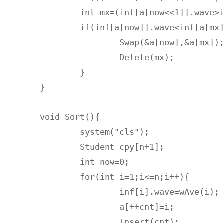
	int mx=(inf[a[now<<1]].wave>inf[a[now<<1|1]].wave)?(now<<1):(now<<1|1);

	if(inf[a[now]].wave<inf[a[mx]].wave){

		Swap(&a[now],&a[mx]);

		Delete(mx);

	}

}

void Sort(){

	system("cls");

	Student cpy[n+1];

	int now=0;

	for(int i=1;i<=n;i++){

		inf[i].wave=wAve(i);

		a[++cnt]=i;

		Insert(cnt);
