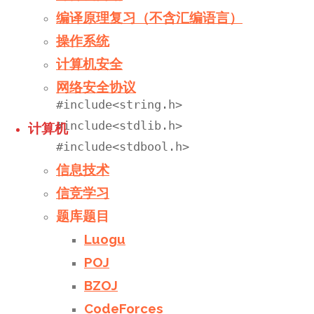
编译原理复习（不含汇编语言）
现：
操作系统
计算机安全
#include<stdio.h>

网络安全协议
#include<string.h>

#include<stdlib.h>

计算机
#include<stdbool.h>

信息技术
const int M=5;

信竞学习
const int N=110;

题库题目
bool flag=true;

Luogu
int n,cnt;

POJ
int a[N<<2],rank[N],mem[N];

BZOJ
double skip;

CodeForces