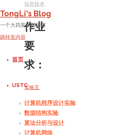
信息技术
TongLi's Blog
作业
一个大四菜狗的博客
跳转至内容
要
首页
求：
USTC
实验五
计算机程序设计实验
代码
数据结构实验
算法分析与设计
实
计算机网络