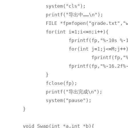
	system("cls");

	printf("导出中……\n"); 

	FILE *fp=fopen("grade.txt","w");

	for(int i=1;i<=n;i++){

		fprintf(fp,"%-10s %-10c %-10s ",inf[i].name,inf[i].sex,inf[i].id);

		for(int j=1;j<=M;j++)

			fprintf(fp,"%-16.2f ",inf[i].grade[j]);

		fprintf(fp,"%-16.2f%-16.2f\n",Ave(i),wAve(i));

	}

	fclose(fp);

	printf("导出完成\n"); 

	system("pause");

}

void Swap(int *a,int *b){
