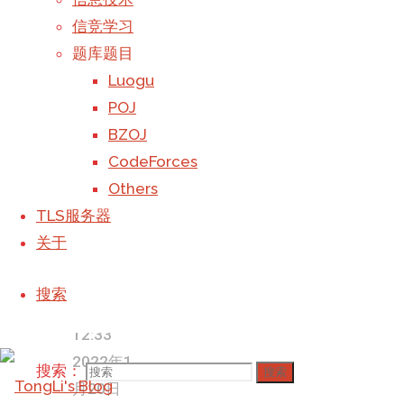
USTC
-
首页
信息
信竞学习
计算机
-
技术
程序
题库题目
TLS服务器
-
设计实验
Luogu
关于
-
5
POJ
搜索：
搜索
BZOJ
Back to Top
CodeForces
©2023 TongLi_Galaxy's Blog
Others
撰写
TLS服务器
Galaxy
于
关于
2021年
11月4日,
搜索
下午
12:33
2022年1
搜索：
搜索
月20日