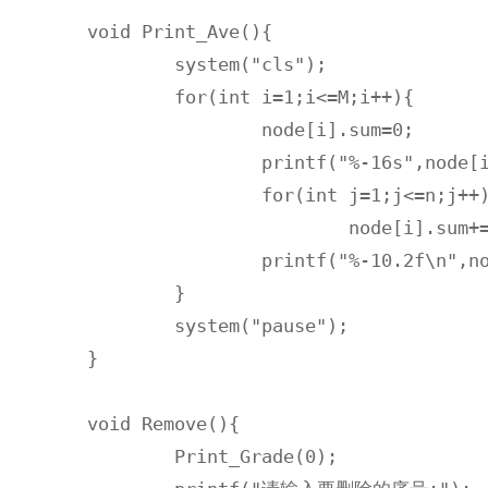
void Print_Ave(){

	system("cls");

	for(int i=1;i<=M;i++){

		node[i].sum=0;

		printf("%-16s",node[i].name);

		for(int j=1;j<=n;j++)

			node[i].sum+=inf[j].grade[i];

		printf("%-10.2f\n",node[i].sum/n);

	}

	system("pause");

}

void Remove(){

	Print_Grade(0);
