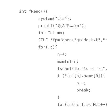
int fRead(){

	system("cls");

	printf("导入中……\n"); 

	int Init=n;

	FILE *fp=fopen("grade.txt","r");

	for(;;){

		n++;

		mem[n]=n;

		fscanf(fp,"%s %c %s",inf[n].name,&inf[n].sex,inf[n].id);

		if(!inf[n].name[0]){

			n--;

			break;

		}

		for(int i=1;i<=M;i++){
