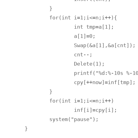
	}

	for(int i=1;i<=n;i++){

		int tmp=a[1];

		a[1]=0;

		Swap(&a[1],&a[cnt]);

		cnt--;

		Delete(1);

		printf("%d:%-10s %-10.2f \n",i,inf[tmp].name,inf[tmp].wave);

		cpy[++now]=inf[tmp];

	}

	for(int i=1;i<=n;i++)

		inf[i]=cpy[i];

	system("pause");

}
