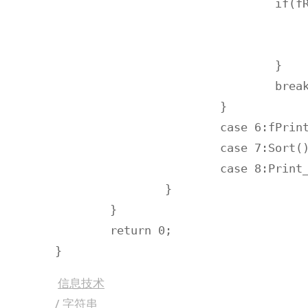
				if(fRead()>=0){

					printf("格式有误，操作已回滚\n"
					system("pause")
				}

				break;

			}

			case 6:fPrint();break;

			case 7:Sort();break;

			case 8:Print_Ave();break;

		}

	}

	return 0;

信息技术
/
字符串