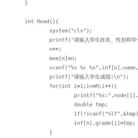
}

int Read(){

	system("cls");

	printf("请输入学生姓名、性别和学号(若输入错误，请在成绩处录入非法数据，将自动返回上一级):\n");

	n++;

	mem[n]=n;

	scanf("%s %c %s",inf[n].name,&inf[n].sex,inf[n].id);

	printf("请输入学生成绩:\n"); 

	for(int i=1;i<=M;i++){

		printf("%s:",node[i].name);

		double tmp;

		if(!scanf("%lf",&tmp)||!Check(tmp)) return mem[n--]=0;

		inf[n].grade[i]=tmp;

	}
