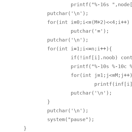
		printf("%-16s ",node[i].name);

	putchar('\n');

	for(int i=0;i<=(M+2)<<4;i++)

		putchar('=');

	putchar('\n');

	for(int i=1;i<=n;i++){

		if(!inf[i].noob) continue;

		printf("%-10s %-10c %-10s ",inf[i].name,inf[i].sex,inf[i].id);

		for(int j=1;j<=M;j++)

			printf(inf[i].grade[j]>=60?"                 ":"%-16.2f ",inf[i].grade[j]);

		putchar('\n');

	}

	putchar('\n');

	system("pause");

}
