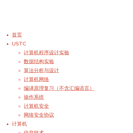
首页
USTC
程序设计实验5
计算机程序设计实验
数据结构实验
算法分析与设计
计算机网络
编译原理复习（不含汇编语言）
操作系统
高考加油！！！
计算机安全
InterestingGame更新日志
网络安全协议
撰写
Galaxy
于
2021年11月4日,
计算机
首页
-
下午12:33
2022年1月20日
信息技术
信息技术