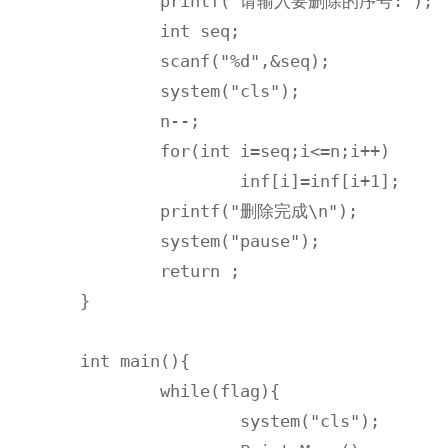
	printf("请输入要删除的序号:");

	int seq;

	scanf("%d",&seq);

	system("cls");

	n--;

	for(int i=seq;i<=n;i++)

		inf[i]=inf[i+1];

	printf("删除完成\n");

	system("pause");

	return ;		 

}

int main(){

	while(flag){

		system("cls");
