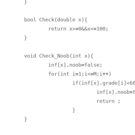
}

bool Check(double x){

	return x>=0&&x<=100;

}

void Check_Noob(int x){

	inf[x].noob=false;

	for(int i=1;i<=M;i++)

		if(inf[x].grade[i]<60){

			inf[x].noob=true;

			return ;

		}

}
