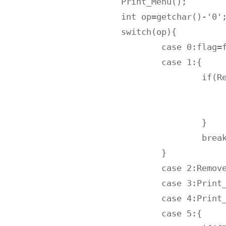
		Print_Menu();

		int op=getchar()-'0';

		switch(op){

			case 0:flag=false;break;

			case 1:{

				if(Read()>=0){

					printf("格式有误，操作已回滚\n"
					system("pause")
				}

				break;

			}

			case 2:Remove();break;

			case 3:Print_Grade(1);break;

			case 4:Print_Noob();break;

			case 5:{
