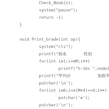
	Check_Noob(n);

	system("pause");

	return -1;

}

void Print_Grade(int op){

	system("cls");

	printf("姓名       性别       学号       "); 

	for(int i=1;i<=M;i++)

		printf("%-16s ",node[i].name);

	printf("平均分           加权平均分"); 

	putchar('\n');

	for(int i=0;i<=(M+4)<<4;i++)

		putchar('=');

	putchar('\n');
