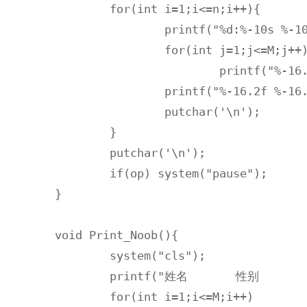
	for(int i=1;i<=n;i++){

		printf("%d:%-10s %-10c %-10s ",i,inf[i].name,inf[i].sex,inf[i].id);

		for(int j=1;j<=M;j++)

			printf("%-16.2f ",inf[i].grade[j]);

		printf("%-16.2f %-16.2f",Ave(i),wAve(i));

		putchar('\n');

	}

	putchar('\n');

	if(op) system("pause");

}

void Print_Noob(){

	system("cls");

	printf("姓名       性别       学号       "); 

	for(int i=1;i<=M;i++)
