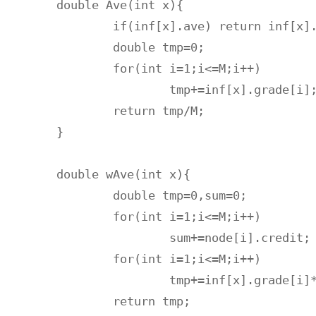
double Ave(int x){

	if(inf[x].ave) return inf[x].ave;

	double tmp=0;

	for(int i=1;i<=M;i++)

		tmp+=inf[x].grade[i];

	return tmp/M;

}

double wAve(int x){

	double tmp=0,sum=0;

	for(int i=1;i<=M;i++)

		sum+=node[i].credit;

	for(int i=1;i<=M;i++)

		tmp+=inf[x].grade[i]*node[i].credit/sum;

	return tmp;
