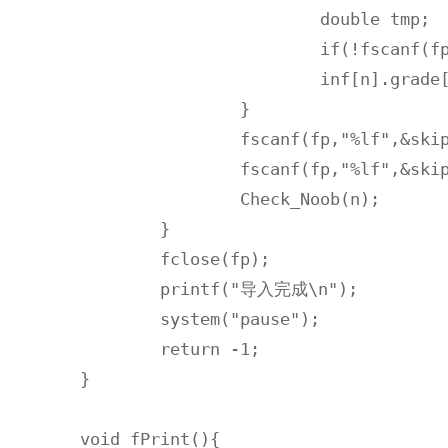
			double tmp;

			if(!fscanf(fp,"%lf",&tmp)||!Check(tmp)) return n=Init;

			inf[n].grade[i]=tmp;

		}

		fscanf(fp,"%lf",&skip);

		fscanf(fp,"%lf",&skip);

		Check_Noob(n);

	}

	fclose(fp);

	printf("导入完成\n");

	system("pause");

	return -1;

}

void fPrint(){
