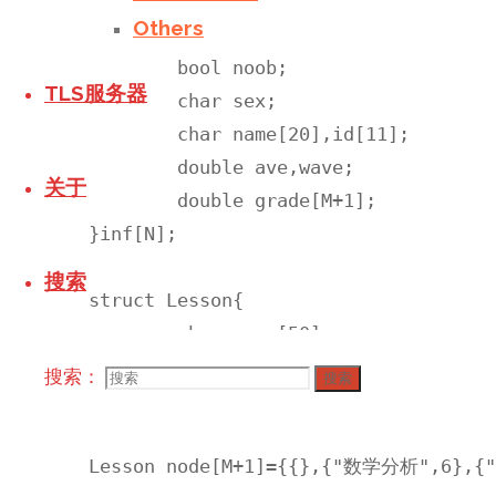
Others
struct Student{

	bool noob;

TLS服务器
	char sex;

	char name[20],id[11];

	double ave,wave;

关于
	double grade[M+1];

}inf[N];

搜索
struct Lesson{

	char name[50];

	double credit,sum;

搜索：
搜索
};

Lesson node[M+1]={{},{"数学分析",6}