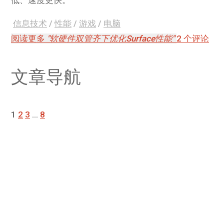
低、速度更快。
信息技术
/
性能
/
游戏
/
电脑
阅读更多
"软硬件双管齐下优化Surface性能"
2 个评论
文章导航
1
2
3
…
8