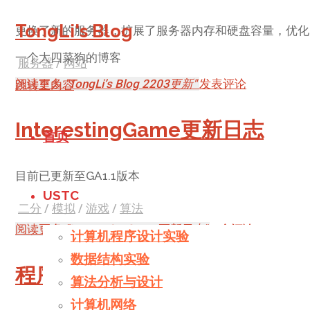
TongLi's Blog
更换了新的服务器，扩展了服务器内存和硬盘容量，优化了访
一个大四菜狗的博客
服务器
/
网站
阅读更多
"TongLi’s Blog 2203更新"
发表评论
跳转至内容
InterestingGame更新日志
首页
目前已更新至GA1.1版本
USTC
二分
/
模拟
/
游戏
/
算法
阅读更多
"InterestingGame更新日志"
2 个评论
计算机程序设计实验
数据结构实验
程序设计实验5
算法分析与设计
计算机网络