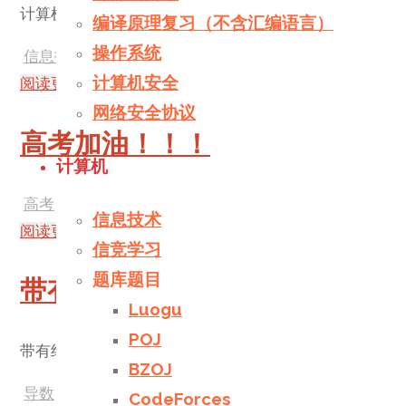
计算机程序设计实验课练习题
编译原理复习（不含汇编语言）
操作系统
信息技术
/
字符串
/
模拟
/
算法
计算机安全
阅读更多
"程序设计实验5"
1 个评论
网络安全协议
高考加油！！！
计算机
高考
信息技术
阅读更多
"高考加油！！！"
发表评论
信竞学习
题库题目
带有绝对值的导数问题
Luogu
POJ
带有绝对值的导数问题往往看起来很棘手，但其实也充满
BZOJ
导数
/
数学
/
文化课
/
高考
CodeForces