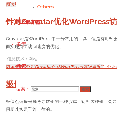
阅读更多
"带有绝对值的导数问题"
4 个评论
Others
针对Gravatar优化WordPres
TLS服务器
Gravatar是WordPress中十分常用的工具，但是有
关于
而实现页面访问速度的优化。
信息技术
/
网站
搜索
阅读更多
"针对Gravatar优化WordPress访问速度"
1 个评
极值点偏移问题
搜索：
搜索
极值点偏移是高考导数题的一种形式，初见这种题目会显
问题其实是千篇一律的。