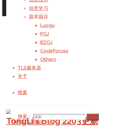
信竞学习
Galaxy
题库题目
Luogu
POJ
BZOJ
全机房最弱没有之一！
CodeForces
Others
最易WordPress完整迁移指南
TLS服务器
关于
注意：本教程仅适用于基于LNMP环境的WordPress网
搜索
信息技术
/
服务器
/
网站
阅读更多
"最易WordPress完整迁移指南"
1 个评论
搜索：
搜索
TongLi’s Blog 2203更新