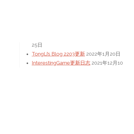
最近更新
最易WordPress完整迁移指南
2022年1月
25日
TongLi’s Blog 2203更新
2022年1月20日
InterestingGame更新日志
2021年12月10
日
程序设计实验5
2021年11月4日
高考加油！！！
2021年6月1日
文章归档
信息技术
(10)
信竞学习
(24)