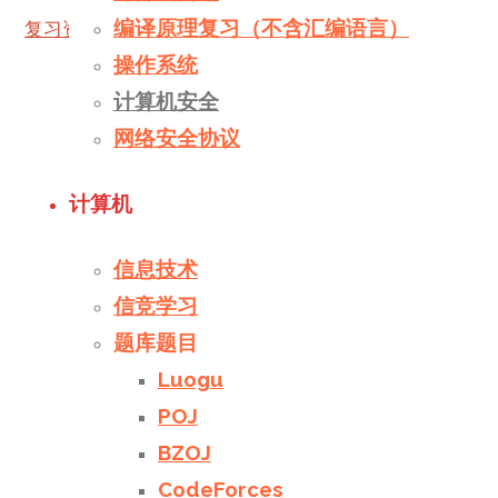
编译原理复习（不含汇编语言）
复习资料
下载
操作系统
计算机安全
网络安全协议
计算机
信息技术
信竞学习
题库题目
Luogu
POJ
BZOJ
CodeForces