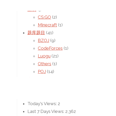
未分类
(4)
游戏
(3)
CS:GO
(2)
Minecraft
(1)
题库题目
(41)
BZOJ
(9)
CodeForces
(1)
Luogu
(21)
Others
(1)
POJ
(14)
高中学习
(5)
统计
Today's Views:
2
Last 7 Days Views:
2,362