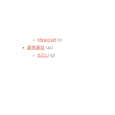
信息技术
(10)
信竞学习
(24)
未分类
(4)
游戏
(3)
CS:GO
(2)
Minecraft
(1)
题库题目
(41)
BZOJ
(9)
CodeForces
(1)
Luogu
(21)
Others
(1)
POJ
(14)
高中学习
(5)
统计