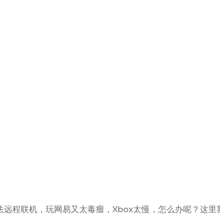
能
供了一些指南。通过这些优化，可以让你的Surface耗电更少
法远程联机，玩网易又太毒瘤，Xbox太慢，怎么办呢？这里