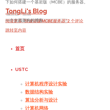
下如何搭建一个基岩版（MCBE）的服务器。
TongLi's Blog
服务器
/
游戏
一个大四菜狗的博客
阅读更多
"快速搭建MCBE服务器"
2 个评论
跳转至内容
首页
USTC
计算机程序设计实验
数据结构实验
算法分析与设计
计算机网络