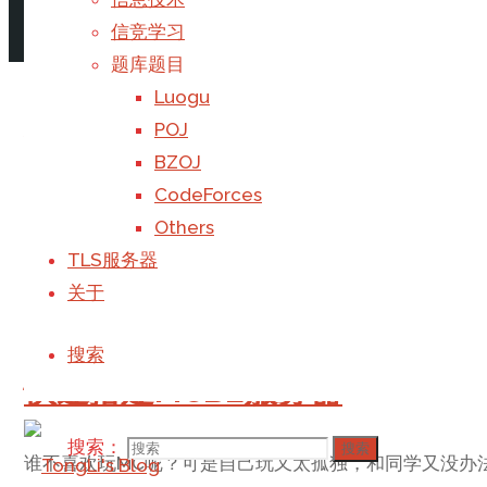
信息技术
/
性能
/
游戏
/
电脑
信竞学习
阅读更多
"Surface优化拓展篇"
3 个评论
题库题目
Luogu
软硬件双管齐下优化Surface性
POJ
BZOJ
CodeForces
本文基于我的个人经验，为Surface的性能优化方案提
Others
低、速度更快。
TLS服务器
信息技术
/
性能
/
游戏
/
电脑
关于
阅读更多
"软硬件双管齐下优化Surface性能"
2 个评论
搜索
快速搭建MCBE服务器
搜索：
搜索
谁不喜欢玩MC呢？可是自己玩又太孤独，和同学又没办