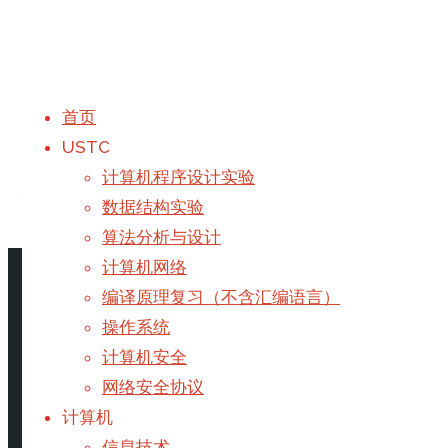
首页
USTC
分类：
游戏
计算机程序设计实验
数据结构实验
算法分析与设计
首页
Archive for category "游戏"
计算机网络
编译原理复习（不含汇编语言）
Surface优化拓展篇
操作系统
计算机安全
网络安全协议
考虑到大部分人不会用Surface打游戏，而更注重于
计算机
令人满意的结果，甚至它对于游戏性能也有一些好的作用
信息技术