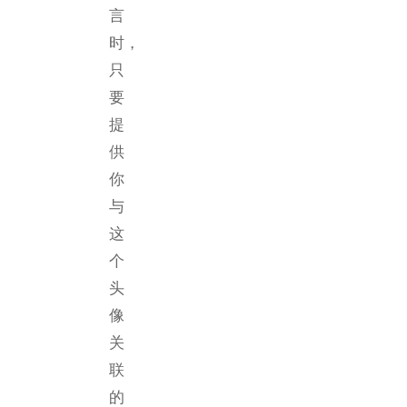
言
时，
只
要
提
供
你
与
这
个
头
像
关
联
的