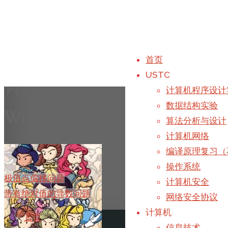
首页
USTC
针对Gravatar优化
计算机程序设计
数据结构实验
WordPress访问速度
算法分析与设计
计算机网络
编译原理复习（
操作系统
极值点偏移问题
计算机安全
带有绝对值的导数问题
网络安全协议
计算机
首页
-
信息技术