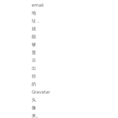
email
地
址，
就
能
够
显
示
出
你
的
Gravatar
头
像
来。