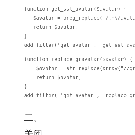
function get_ssl_avatar($avatar) {

   $avatar = preg_replace('/.*\/avata
   return $avatar;

}

add_filter('get_avatar', 'get_ssl_av
function replace_gravatar($avatar) {

    $avatar = str_replace(array("//g
    return $avatar;

}

add_filter( 'get_avatar', 'replace_g
二、
关闭