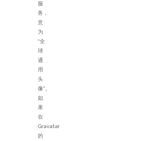
服
务，
意
为
“全
球
通
用
头
像”。
如
果
在
Gravatar
的