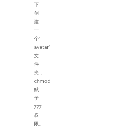
下
创
建
一
个”
avatar”
文
件
夹，
chmod
赋
予
777
权
限。