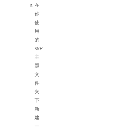
在
你
使
用
的
WP
主
题
文
件
夹
下
新
建
一