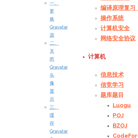
一、
编译原理复习
更
操作系统
换
Gravatar
计算机安全
源
网络安全协议
二、
关
计算机
闭
Gravatar
信息技术
头
像
信竞学习
显
题库题目
示
Luogu
三、
POJ
缓
存
BZOJ
Gravatar
CodeFor