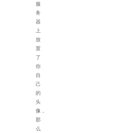
服
务
器
上
放
置
了
你
自
己
的
头
像，
那
么