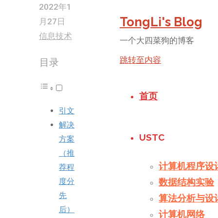
2022年1
TongLi's Blog
月27日
信息技术
一个大四菜狗的博客
跳转至内容
目录
首页
引文
解决
USTC
方案
（推
计算机程序设
荐程
数据结构实验
度分
先
算法分析与设
后）
计算机网络