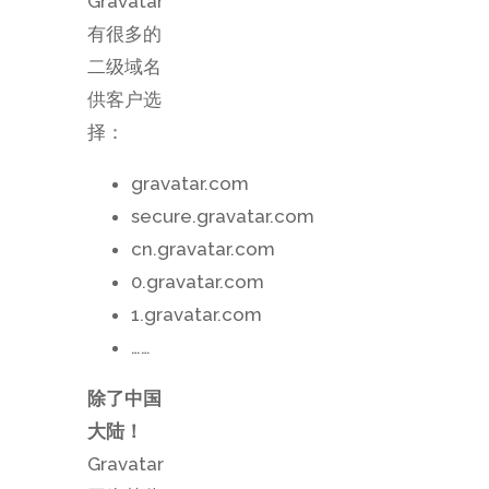
Gravatar
有很多的
二级域名
供客户选
择：
gravatar.com
secure.gravatar.com
cn.gravatar.com
0.gravatar.com
1.gravatar.com
……
除了中国
大陆！
Gravatar