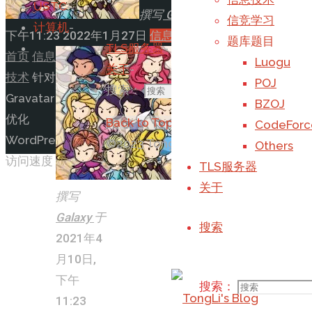
USTC
-
撰写
Galaxy
于
2021年4月10日,
信竞学习
计算机
-
下午11:23
2022年1月27日
信息技术
题库题目
TLS服务器
-
首页
信息
Luogu
关于
-
技术
针对
POJ
搜索：
搜索
Gravatar
BZOJ
优化
Back to Top
CodeForc
WordPress
©2023 TongLi_Galaxy's Blog
Others
访问速度
TLS服务器
关于
撰写
Galaxy
于
搜索
2021年4
月10日,
下午
搜索：
11:23