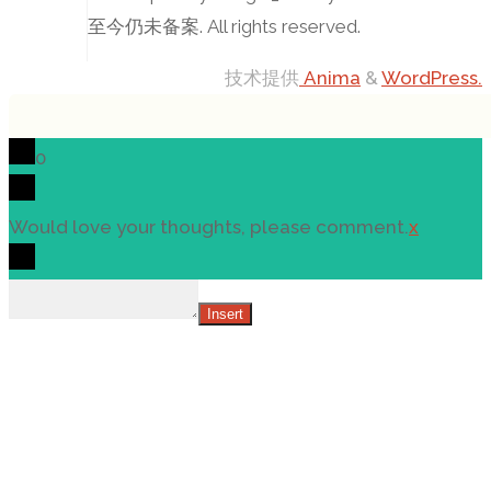
至今仍未备案. All rights reserved.
技术提供
Anima
&
WordPress.
0
Would love your thoughts, please comment.
x
Insert