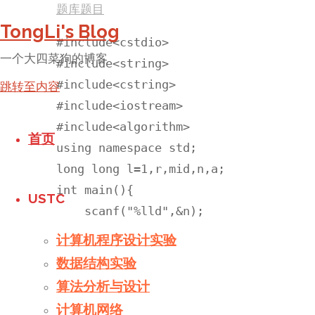
题库题目
TongLi's Blog
#include<cstdio>

一个大四菜狗的博客
#include<string>

#include<cstring>

跳转至内容
#include<iostream>

#include<algorithm>

首页
using namespace std;

long long l=1,r,mid,n,a;

int main(){

USTC
    scanf("%lld",&n);

    r=n;

计算机程序设计实验
    while(l<r){

数据结构实验
        mid=(l+r)/2;

算法分析与设计
        if(mid*(mid+1)/2<n)l=mid+1;

计算机网络