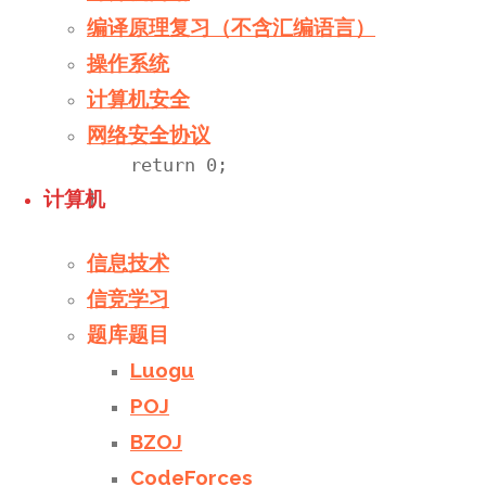
        else r=mid;

编译原理复习（不含汇编语言）
    }

操作系统
    a=n-l*(l-1)/2;

计算机安全
    if(l%2==0)cout<<a<<'/'<<l+1-a;

    else cout<<l+1-a<<'/'<<a;

网络安全协议
    return 0;

}
计算机
信息技术
信竞学习
模拟
/
水
题
题库题目
0
0
Luogu
votes
POJ
文章评分
BZOJ
CodeForces