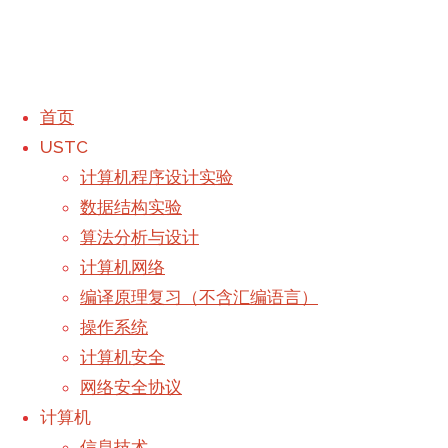
首页
USTC
Luogu P1014
计算机程序设计实验
数据结构实验
算法分析与设计
计算机网络
编译原理复习（不含汇编语言）
操作系统
Luogu P1464
计算机安全
这不是一个程序的代码
网络安全协议
撰写
Galaxy
于
2019年7月2日,
计算机
首页
-
下午8:34
2019年7月4日
Luogu
/
题库题目
信息技术