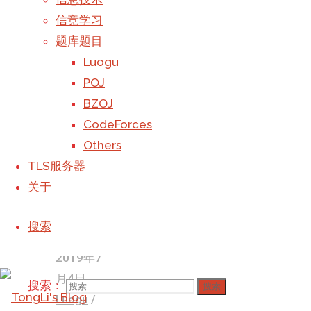
USTC
-
首页
题库
信竞学习
计算机
-
题目
题库题目
TLS服务器
-
Luogu
Luogu
关于
-
Luogu
POJ
搜索：
搜索
P1014
BZOJ
Back to Top
CodeForces
©2023 TongLi_Galaxy's Blog
Others
撰写
TLS服务器
Galaxy
于
关于
2019年7
月2日, 下
搜索
午8:34
2019年7
月4日
搜索：
搜索
Luogu
/