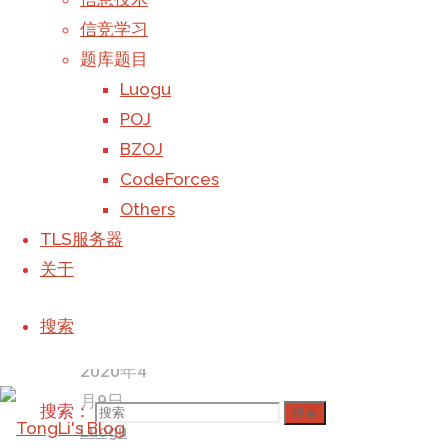
USTC
-
首页
题库
信竞学习
计算机
-
题目
题库题目
TLS服务器
-
Luogu
Luogu
关于
-
Luogu
POJ
搜索：
搜索
P1903
BZOJ
Back to Top
CodeForces
©2023 TongLi_Galaxy's Blog
Others
撰写
TLS服务器
Galaxy
于
关于
2019年8
月6日, 下
搜索
午10:00
2020年4
月9日
搜索：
搜索
Luogu