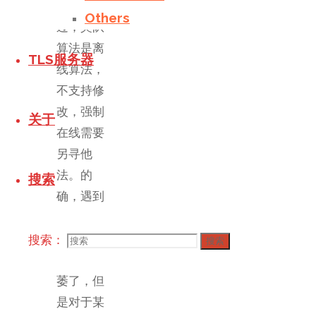
前面说
Others
过，莫队
算法是离
TLS服务器
线算法，
不支持修
改，强制
关于
在线需要
另寻他
法。的
搜索
确，遇到
强制在线
的题目莫
搜索：
搜索
队基本上
萎了，但
是对于某