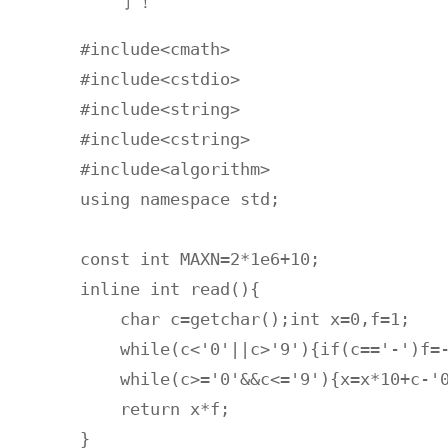
了！
#include<cmath>

#include<cstdio>

#include<string>

#include<cstring> 

#include<algorithm>

using namespace std;

const int MAXN=2*1e6+10;

inline int read(){

    char c=getchar();int x=0,f=1;

    while(c<'0'||c>'9'){if(c=='-')f=-
    while(c>='0'&&c<='9'){x=x*10+c-'0
    return x*f;

}
