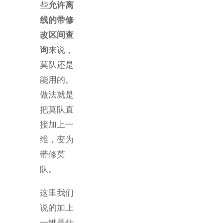
些
允许离
线的带修
改区间查
询
来说，
莫队还是
能用的。
做法就是
把莫队直
接加上一
维，变为
带修莫
队。
这里我们
说的加上
一维是什