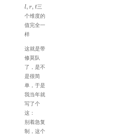
,
,
三
l
l
,
r
,
r
t
t
个维度的
值完全一
样
这就是带
修莫队
了，是不
是很简
单，于是
我当年就
写了个
这：
别着急复
制，这个