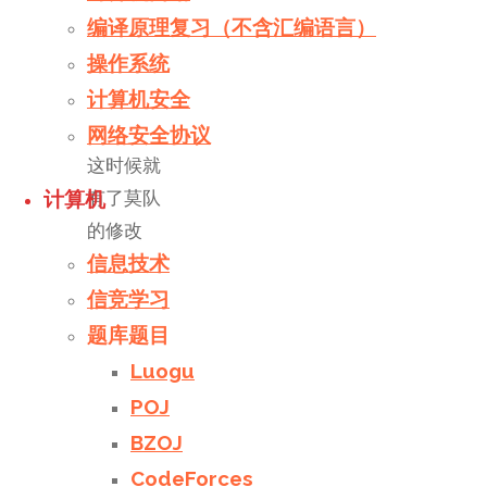
题目中还
编译原理复习（不含汇编语言）
有修改操
操作系统
作，莫队
计算机安全
GG了！
怎么办？
网络安全协议
这时候就
有了莫队
计算机
的修改
信息技术
版：
信竞学习
带修
题库题目
Luogu
莫队
POJ
BZOJ
CodeForces