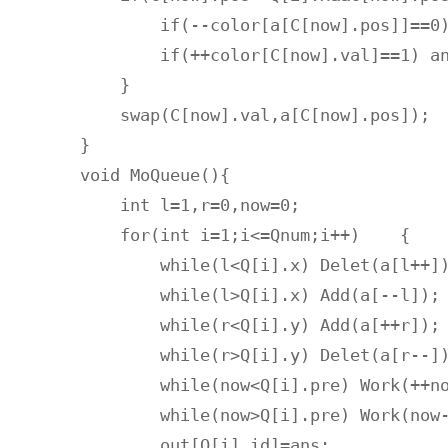
        if(--color[a[C[now].pos]]==0)
        if(++color[C[now].val]==1) an
    }

    swap(C[now].val,a[C[now].pos]);

}

void MoQueue(){

    int l=1,r=0,now=0; 

    for(int i=1;i<=Qnum;i++)    {

        while(l<Q[i].x) Delet(a[l++])
        while(l>Q[i].x) Add(a[--l]);

        while(r<Q[i].y) Add(a[++r]);

        while(r>Q[i].y) Delet(a[r--])
        while(now<Q[i].pre) Work(++no
        while(now>Q[i].pre) Work(now-
        out[Q[i].id]=ans;
