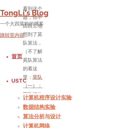
看到这个
TongLi's Blog
题，你不
一个大四菜狗的博客
由自主地
想到了莫
跳转至内容
队算法，
（不了解
首页
莫队算法
的看这
里：
莫队
USTC
（一）：
莫队初步
计算机程序设计实验
基础与思
数据结构实验
想
），但
算法分析与设计
是你看到
计算机网络