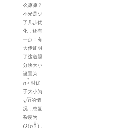
么凉凉？
不光是少
了几步优
化，还有
一点：有
大佬证明
了这道题
分块大小
设置为
2
时优
n
n
2
3
3
于大小为
−
−
√
的情
n
n
况，总复
杂度为
5
(
)
，
O
O
(
n
n
5
3
)
3