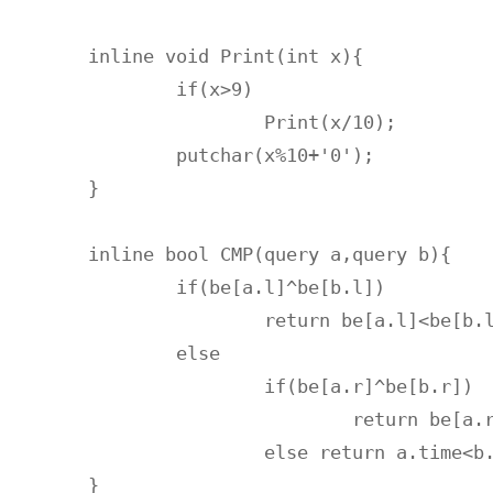
inline void Print(int x){

	if(x>9)

		Print(x/10);

	putchar(x%10+'0');

}

inline bool CMP(query a,query b){

	if(be[a.l]^be[b.l])

		return be[a.l]<be[b.l];

	else

		if(be[a.r]^be[b.r])

			return be[a.r]<be[b.r];

		else return a.time<b.time;

}
