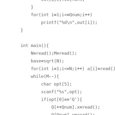
    }

    for(int i=1;i<=Qnum;i++)

    	printf("%d\n",out[i]);

}

int main(){

    N=read();M=read();

    base=sqrt(N);

    for(int i=1;i<=N;i++) a[i]=read()
    while(M--){

        char opt[5];

        scanf("%s",opt);

        if(opt[0]=='Q'){

            Q[++Qnum].x=read();

            Q[Qnum].y=read();
