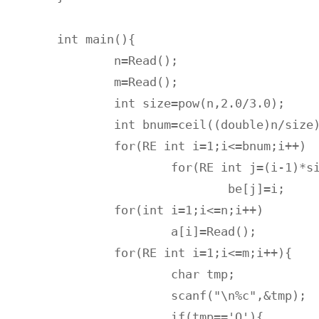
int main(){

	n=Read();

	m=Read();

	int size=pow(n,2.0/3.0);

	int bnum=ceil((double)n/size);

	for(RE int i=1;i<=bnum;i++)

		for(RE int j=(i-1)*size+1;j<=i*size;j++)

			be[j]=i;

	for(int i=1;i<=n;i++)

		a[i]=Read();

	for(RE int i=1;i<=m;i++){

		char tmp;

		scanf("\n%c",&tmp);

		if(tmp=='Q'){
