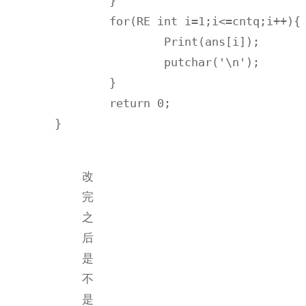
	}

	for(RE int i=1;i<=cntq;i++){

		Print(ans[i]);

		putchar('\n');

	}

	return 0;

}
改
完
之
后
是
不
是