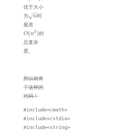
优于大小
−
−
√
为
时
n
n
最差
2
(
)
的
O
O
(
n
n
2
)
总复杂
度。
所以就有
了这样的
代码！
#include<cmath>

#include<cstdio>

#include<string>
