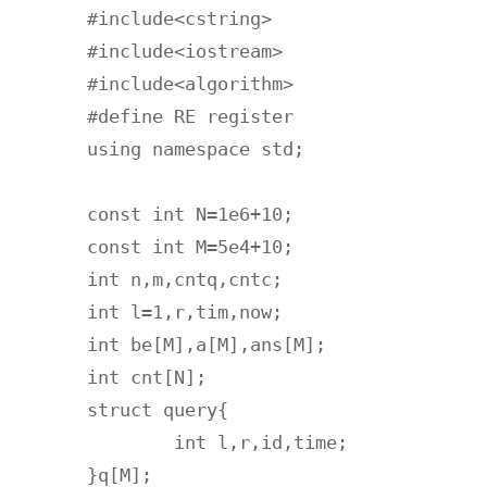
#include<cstring>

#include<iostream>

#include<algorithm>

#define RE register

using namespace std;

const int N=1e6+10;

const int M=5e4+10;

int n,m,cntq,cntc;

int l=1,r,tim,now;

int be[M],a[M],ans[M];

int cnt[N];

struct query{

	int l,r,id,time;

}q[M];
