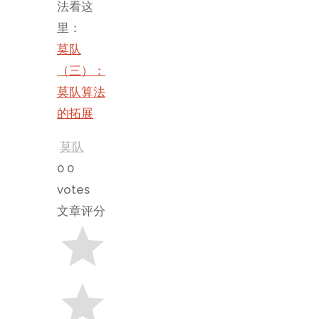
法看这
里：
莫队
（三）：
莫队算法
的拓展
莫队
0
0
votes
文章评分