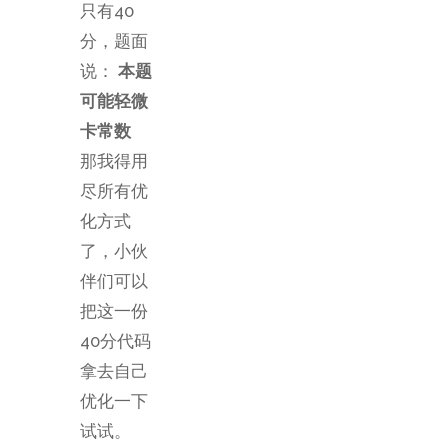
只有40
分，题面
说：
本题
可能轻微
卡常数
那我得用
尽所有优
化方式
了，小伙
伴们可以
把这一份
40分代码
拿去自己
优化一下
试试。