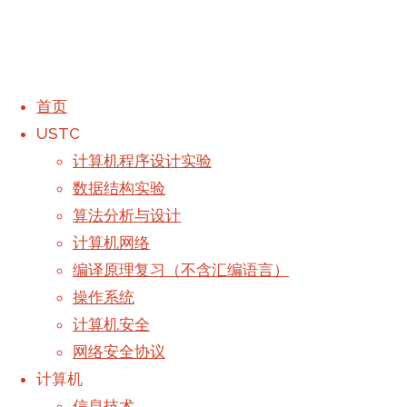
首页
USTC
Luogu P1903
计算机程序设计实验
数据结构实验
算法分析与设计
计算机网络
编译原理复习（不含汇编语言）
操作系统
issue: 请求更换友链地址！
计算机安全
序列分治：二维数点问题
网络安全协议
撰写
Galaxy
于
2019年8月6日,
计算机
首页
-
下午10:00
2020年4月9日
Luogu
信息技术