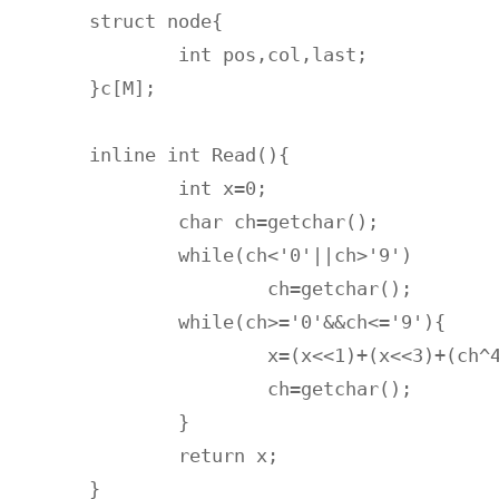
struct node{

	int pos,col,last;

}c[M];

inline int Read(){

	int x=0;

	char ch=getchar();

	while(ch<'0'||ch>'9')

		ch=getchar();

	while(ch>='0'&&ch<='9'){

		x=(x<<1)+(x<<3)+(ch^48);

		ch=getchar();

	}

	return x;

}
