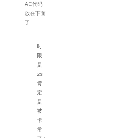
AC代码
放在下面
了
时
限
是
2s
肯
定
是
被
卡
常