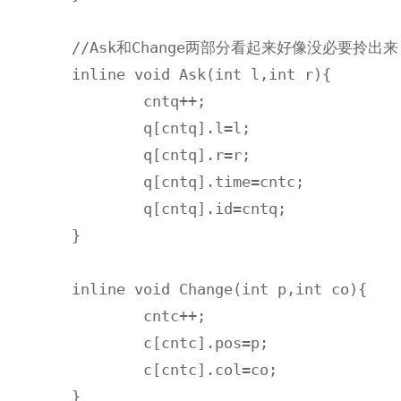
//Ask和Change两部分看起来好像没必要拎出来 
inline void Ask(int l,int r){

	cntq++;

	q[cntq].l=l;

	q[cntq].r=r;

	q[cntq].time=cntc;

	q[cntq].id=cntq;

}

inline void Change(int p,int co){

	cntc++;

	c[cntc].pos=p;

	c[cntc].col=co;

}
