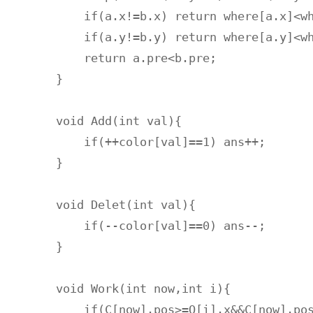
    if(a.x!=b.x) return where[a.x]<wh
    if(a.y!=b.y) return where[a.y]<wh
    return a.pre<b.pre;

}

void Add(int val){    

    if(++color[val]==1) ans++;

} 

void Delet(int val){

    if(--color[val]==0) ans--;

}

void Work(int now,int i){

    if(C[now].pos>=Q[i].x&&C[now].pos