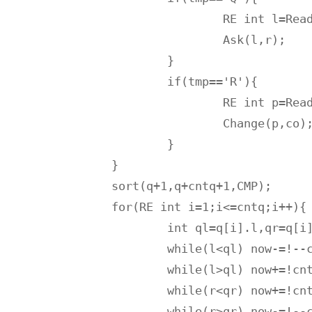
			RE int l=Read(),r=Read();

			Ask(l,r);

		}

		if(tmp=='R'){

			RE int p=Read(),co=Read();

			Change(p,co);

		}

	}

	sort(q+1,q+cntq+1,CMP);

	for(RE int i=1;i<=cntq;i++){

		int ql=q[i].l,qr=q[i].r,qt=q[i].time;

		while(l<ql) now-=!--cnt[a[l++]];

		while(l>ql) now+=!cnt[a[--l]]++;

		while(r<qr) now+=!cnt[a[++r]]++;

		while(r>qr) now-=!--cnt[a[r--]];
