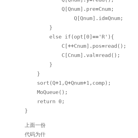
            Q[Qnum].pre=Cnum;

        	Q[Qnum].id=Qnum;        

        }

        else if(opt[0]=='R'){

            C[++Cnum].pos=read();

            C[Cnum].val=read();

        }

    }

    sort(Q+1,Q+Qnum+1,comp);

    MoQueue();

    return 0;

}
上面一份
代码为什