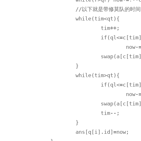
		//以下就是带修莫队的时间点左右横跳实现部分 

		while(tim<qt){

			tim++;

			if(ql<=c[tim].pos&&c[tim].pos<=qr)

				now-=!--cnt[a[c[tim].pos]]-!cnt[c[tim].col]++;

			swap(a[c[tim].pos],c[tim].col);//记录上一次修改的操作，一点小小的优化 

		}

		while(tim>qt){

			if(ql<=c[tim].pos&&c[tim].pos<=qr)

				now-=!--cnt[a[c[tim].pos]]-!cnt[c[tim].col]++;

			swap(a[c[tim].pos],c[tim].col);

			tim--;

		}

		ans[q[i].id]=now;
