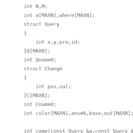
int N,M;

int a[MAXN],where[MAXN];

struct Query

{

    int x,y,pre,id;

}Q[MAXN];

int Qnum=0;

struct Change

{

    int pos,val;

}C[MAXN];

int Cnum=0;

int color[MAXN],ans=0,base,out[MAXN];
int comp(const Query &a,const Query &