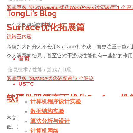
阅读更多
"针对Gravatar优化WordPress访问速度"
1 个评
TongLi's Blog
一个大四菜狗的博客
Surface优化拓展篇
跳转至内容
考虑到大部分人不会用Surface打游戏，而更注重于
令人满意的结果，甚至它对于游戏性能也有一些好的作用
首页
信息技术
/
性能
/
游戏
/
电脑
阅读更多
"Surface优化拓展篇"
3 个评论
USTC
软硬件双管齐下优化Surface性
计算机程序设计实验
数据结构实验
本文基于我的个人经验，为Surface的性能优化方案提
算法分析与设计
低、速度更快。
计算机网络