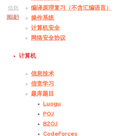
编译原理复习（不含汇编语言）
信息技术
/
性能
/
游戏
/
电脑
阅读更多
"软硬件双管齐下优化Surface性能"
2 个评论
操作系统
计算机安全
网络安全协议
计算机
信息技术
信竞学习
题库题目
Luogu
POJ
BZOJ
CodeForces