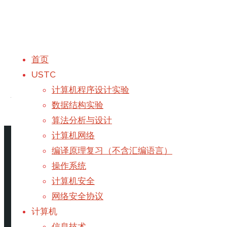
首页
USTC
标签：
信息技术
计算机程序设计实验
数据结构实验
算法分析与设计
首页
文章标记 "信息技术"
计算机网络
编译原理复习（不含汇编语言）
最易WordPress完整迁移指南
操作系统
计算机安全
网络安全协议
注意：本教程仅适用于基于LNMP环境的WordPress网
计算机
信息技术
/
服务器
/
网站
信息技术