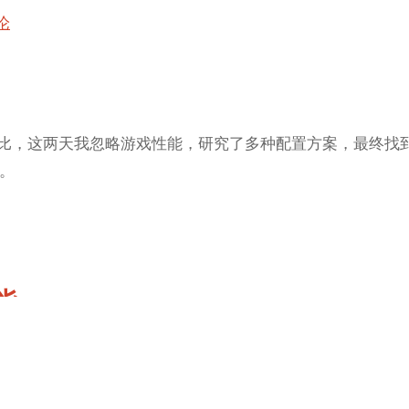
论
能耗比，这两天我忽略游戏性能，研究了多种配置方案，最终找
。
能
供了一些指南。通过这些优化，可以让你的Surface耗电更少