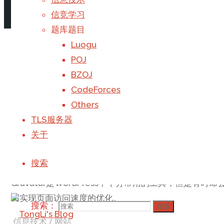
阅读更多
"最易WordPress完整迁移指南"
1 个评论
信竞学习
题库题目
程序设计实验5
Luogu
POJ
BZOJ
计算机程序设计实验课练习题
CodeForces
信息技术
/
字符串
/
模拟
/
算法
Others
阅读更多
"程序设计实验5"
1 个评论
TLS服务器
关于
针对Gravatar优化WordPres
搜索
Gravatar是WordPress中十分常用的工具，但是有
而实现页面访问速度的优化。
搜索：
搜索
信息技术
/
网站