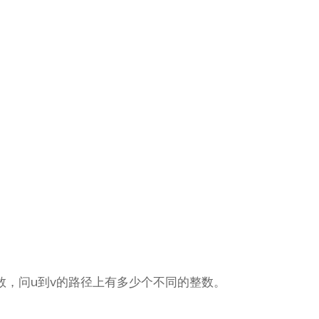
e II
数，问u到v的路径上有多少个不同的整数。