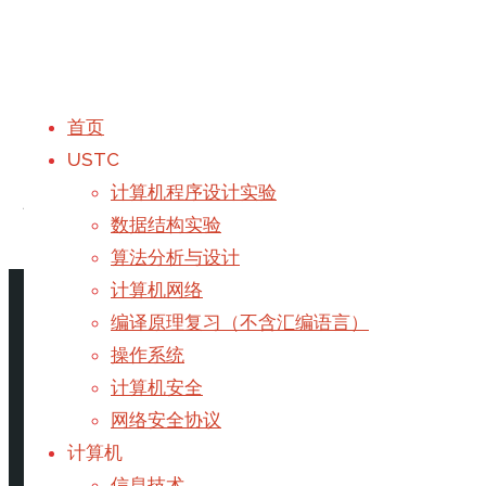
首页
USTC
标签：
图论
计算机程序设计实验
数据结构实验
算法分析与设计
首页
文章标记 "图论"
计算机网络
编译原理复习（不含汇编语言）
强连通分量&缩点——Tarjan
操作系统
计算机安全
网络安全协议
对于一个有向图，当我们进行DP等过程时，可能会由于
计算机
需要通过缩点的方式消灭掉环。
信息技术