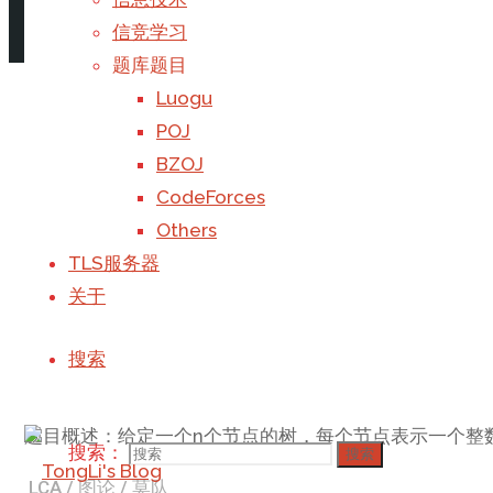
Tarjan
/
图论
/
算法
信竞学习
阅读更多
"强连通分量&缩点——Tarjan"
1 个评论
题库题目
Luogu
最近公共祖先 LCA
POJ
BZOJ
CodeForces
本文介绍了几种求LCA的方法
Others
LCA
/
图论
/
算法
TLS服务器
阅读更多
"最近公共祖先 LCA"
发表评论
关于
SP10707 COT2 – Count on a tre
搜索
题目概述：给定一个n个节点的树，每个节点表示一个整
搜索：
搜索
LCA
/
图论
/
莫队