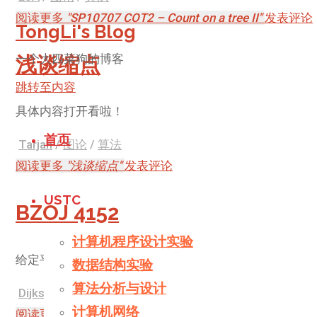
阅读更多
"SP10707 COT2 – Count on a tree II"
发表评论
TongLi's Blog
一个大四菜狗的博客
浅谈缩点
跳转至内容
具体内容打开看啦！
首页
Tarjan
/
图论
/
算法
阅读更多
"浅谈缩点"
发表评论
USTC
BZOJ 4152
计算机程序设计实验
给定平面上的n个点，定义(x1,y1)到(x2,y2)的费用为min(|
数据结构实验
算法分析与设计
Dijkstra
/
图论
/
最短路
计算机网络
阅读更多
"BZOJ 4152"
1 个评论