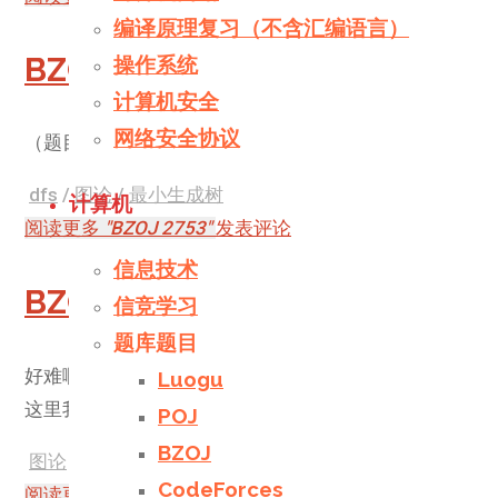
编译原理复习（不含汇编语言）
BZOJ 2753
操作系统
计算机安全
网络安全协议
（题目自己去看啦！！！）
dfs
/
图论
/
最小生成树
计算机
阅读更多
"BZOJ 2753"
发表评论
信息技术
BZOJ 1503 / Luogu P1486
信竞学习
题库题目
好难啊！！！
Luogu
这里我的算法是学习了洛谷的一个题解
POJ
BZOJ
图论
/
平衡树
/
线段树
CodeForces
阅读更多
"BZOJ 1503 / Luogu P1486"
发表评论