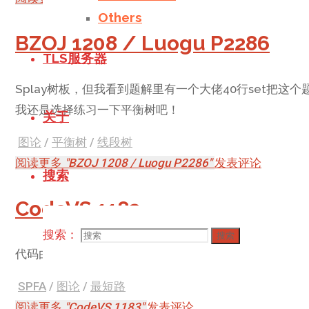
Others
BZOJ 1208 / Luogu P2286
TLS服务器
Splay树板，但我看到题解里有一个大佬40行set把这
我还是选择练习一下平衡树吧！
关于
图论
/
平衡树
/
线段树
阅读更多
"BZOJ 1208 / Luogu P2286"
发表评论
搜索
CodeVS 1183
搜索：
搜索
代码由LeiruiCN白给！
SPFA
/
图论
/
最短路
阅读更多
"CodeVS 1183"
发表评论