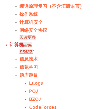
比对即
编译原理复习（不含汇编语言）
可！
操作系统
计算机安全
字符串
/
网络安全协议
模拟
阅读更多
计算机
"Luogu
P5587"
信息技术
发表评论
信竞学习
浅谈
题库题目
Luogu
manacher
POJ
BZOJ
manacher
CodeForces