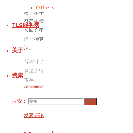
算法，是
Others
用于求字
符串中最
TLS服务器
长回文串
的一种算
法。
关于
字符串
/
算法
/
马
搜索
拉车
阅读更多
"浅谈
搜索：
搜索
manacher"
发表评论