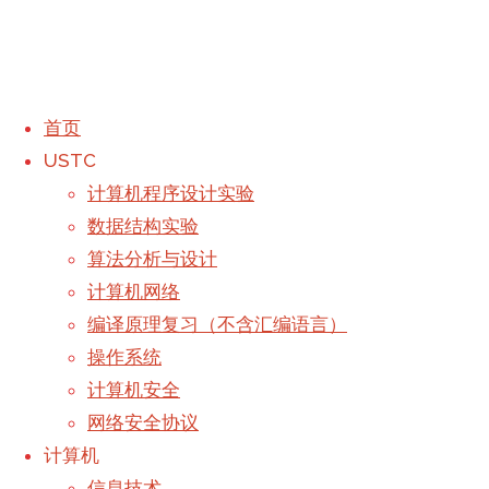
首页
USTC
标签：
字符串
计算机程序设计实验
数据结构实验
首页
文章
首页
-
算法分析与设计
程序
标记 "字
USTC
-
计算机网络
符串"
计算机
-
编译原理复习（不含汇编语言）
设计
TLS服务器
-
操作系统
关于
-
计算机安全
实验
搜索：
网络安全协议
搜索
计算机
5
Back to Top
信息技术