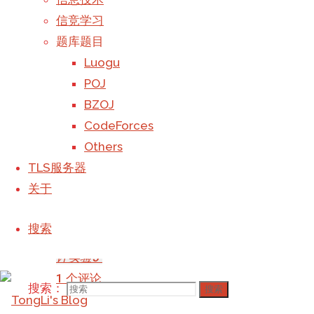
©2023 TongLi_Galaxy's Blog
信竞学习
计算机程
题库题目
序设计实
Luogu
验课练习
POJ
题
BZOJ
CodeForces
信息技术
Others
/
字符串
TLS服务器
/
模拟
/
关于
算法
阅读更多
搜索
"程序设
计实验5"
1 个评论
搜索：
搜索