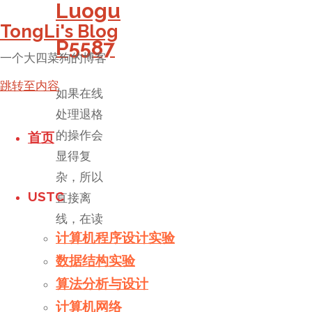
Luogu
TongLi's Blog
P5587
一个大四菜狗的博客
跳转至内容
如果在线
处理退格
的操作会
首页
显得复
杂，所以
USTC
直接离
线，在读
计算机程序设计实验
入的时候
数据结构实验
直接退好
格，再扫
算法分析与设计
一遍全文
计算机网络