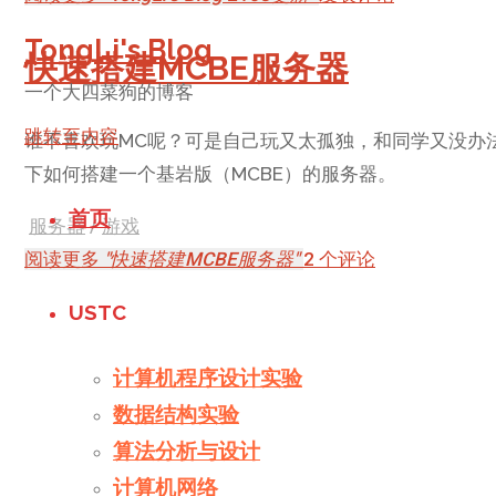
TongLi's Blog
快速搭建MCBE服务器
一个大四菜狗的博客
跳转至内容
谁不喜欢玩MC呢？可是自己玩又太孤独，和同学又没办
下如何搭建一个基岩版（MCBE）的服务器。
首页
服务器
/
游戏
阅读更多
"快速搭建MCBE服务器"
2 个评论
USTC
计算机程序设计实验
数据结构实验
算法分析与设计
计算机网络