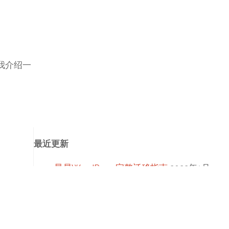
我介绍一
最近更新
最易WordPress完整迁移指南
2022年1月
25日
TongLi’s Blog 2203更新
2022年1月20日
InterestingGame更新日志
2021年12月10