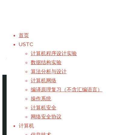
首页
USTC
标签：
服务器
计算机程序设计实验
数据结构实验
算法分析与设计
首页
文章标记 "服务器"
计算机网络
编译原理复习（不含汇编语言）
最易WordPress完整迁移指南
操作系统
计算机安全
网络安全协议
注意：本教程仅适用于基于LNMP环境的WordPress网
计算机
信息技术
/
服务器
/
网站
信息技术