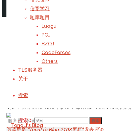
阅读更多
"最易WordPress完整迁移指南"
1 个评论
信竞学习
题库题目
TongLi’s Blog 2203更新
Luogu
POJ
BZOJ
更换了新的服务器，扩展了服务器内存和硬盘容量，优化了访
CodeForces
服务器
/
网站
Others
阅读更多
"TongLi’s Blog 2203更新"
发表评论
TLS服务器
关于
TongLi’s Blog 2103更新
搜索
更换了服务器的IP地址，解决了部分地区无法正常访问的问题
搜索：
服务器
/
网站
搜索
阅读更多
"TongLi’s Blog 2103更新"
发表评论