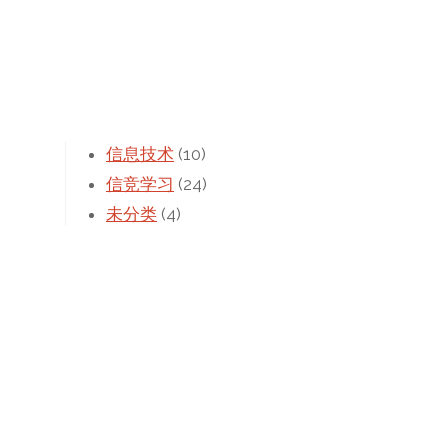
日
程序设计实验5
2021年11月4日
高考加油！！！
2021年6月1日
文章归档
信息技术
(10)
信竞学习
(24)
未分类
(4)
游戏
(3)
CS:GO
(2)
Minecraft
(1)
题库题目
(41)
BZOJ
(9)
CodeForces
(1)
Luogu
(21)