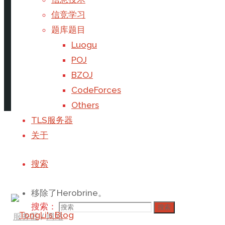
首页
信息技术
TongLi’s Blog 2203更新
信竞学习
题库题目
Luogu
POJ
BZOJ
CodeForces
Others
撰写
Galaxy
于
2022年1月20日
TLS服务器
更换了新的服务器，扩展了服务器内存和硬盘容量
关于
更新了MySQL和PHP的版本。
移除了部分老旧代码。
搜索
计划更新一篇文章。
移除了Herobrine。
搜索：
搜索
服务器
/
网站