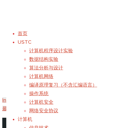
首页
USTC
TongLi’s Blog 2203
计算机程序设计实验
数据结构实验
算法分析与设计
计算机网络
编译原理复习（不含汇编语言）
操作系统
InterestingGame更新日志
计算机安全
最易WordPress完整迁移指南
网络安全协议
计算机
首页
-
撰写
Galaxy
于
2022年1月20日
信息技术