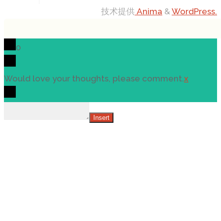
技术提供
Anima
&
WordPress.
0
Would love your thoughts, please comment.
x
Insert