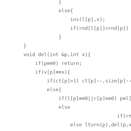
	    }

	    else{

	        ins(l[p],x);

	        if(rnd[l[p]]<rnd[p]) rturn(p);

	    }

}

void del(int &p,int x){

    if(p==0) return;

    if(v[p]==x){

        if(ct[p]>1) ct[p]--,size[p]--
        else{

            if(l[p]==0||r[p]==0) p=l[
            else 

				if(rnd[l[p]]<rnd[r[p]]) rturn(p),del(p,x);

            	else lturn(p),del(p,x); 
