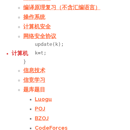
void lturn(int &k){

编译原理复习（不含汇编语言）
    int t=r[k];

操作系统
    r[k]=l[t];

计算机安全
    l[t]=k;

    size[t]=size[k];

网络安全协议
    update(k);

    k=t;

计算机
}

信息技术
void rturn(int &k){

信竞学习
    int t=l[k];

题库题目
    l[k]=r[t];

Luogu
    r[t]=k;

POJ
    size[t]=size[k];

BZOJ
    update(k);

CodeForces