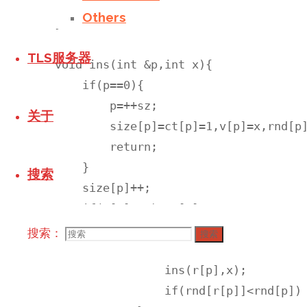
    k=t;

Others
}

TLS服务器
void ins(int &p,int x){

    if(p==0){

        p=++sz;

关于
        size[p]=ct[p]=1,v[p]=x,rnd[p]
        return;

    }

搜索
    size[p]++;

    if(v[p]==x) ct[p]++;

    else 

搜索：
搜索
		if(x>v[p]){

	        ins(r[p],x);

	        if(rnd[r[p]]<rnd[p]) lturn(p);
