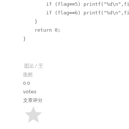
        if (flag==5) printf("%d\n",fi
        if (flag==6) printf("%d\n",fi
    }

    return 0;

}
图论
/
平
衡树
0
0
votes
文章评分