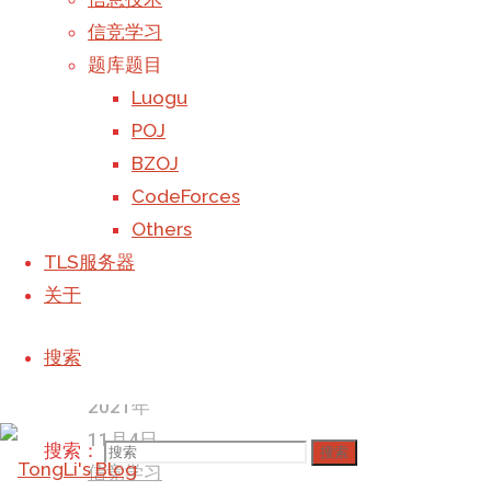
USTC
-
首页
信竞
信竞学习
计算机
-
学习
题库题目
TLS服务器
-
Treap树
Luogu
关于
-
（模板）
POJ
搜索：
搜索
BZOJ
Back to Top
CodeForces
©2023 TongLi_Galaxy's Blog
Others
撰写
TLS服务器
Galaxy
于
关于
2019年5
月9日, 下
搜索
午9:00
2021年
11月4日
搜索：
搜索
信竞学习