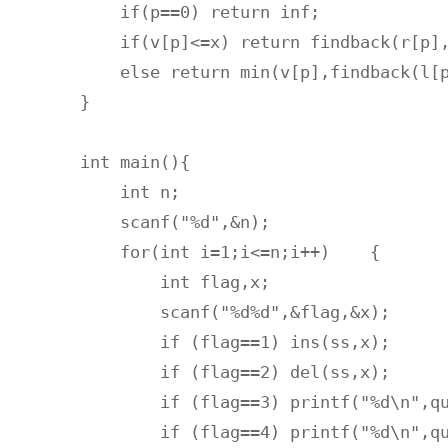
    if(p==0) return inf;

    if(v[p]<=x) return findback(r[p],
    else return min(v[p],findback(l[p
}

int main(){

    int n;

    scanf("%d",&n);

    for(int i=1;i<=n;i++)    {

        int flag,x;

        scanf("%d%d",&flag,&x);

        if (flag==1) ins(ss,x);

        if (flag==2) del(ss,x);

        if (flag==3) printf("%d\n",qu
        if (flag==4) printf("%d\n",qu