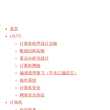
首页
USTC
Treap树（模板）
计算机程序设计实验
数据结构实验
算法分析与设计
计算机网络
编译原理复习（不含汇编语言）
操作系统
POJ 3661
计算机安全
POJ 3190
网络安全协议
撰写
Galaxy
于
2019年5月9日,
计算机
首页
-
下午9:00
2021年11月4日
信竞学习
信息技术