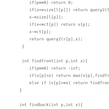
    if(p==0) return 0;

    if(x<=size[l[p]]) return query2(l
    x-=size[l[p]];

    if(x<=ct[p]) return v[p];

    x-=ct[p];

    return query2(r[p],x);

 }

 int findfront(int p,int x){

    if(p==0) return -inf;

    if(v[p]<x) return max(v[p],findfr
    else if (v[p]>=x) return findfron
}

int findback(int p,int x){
