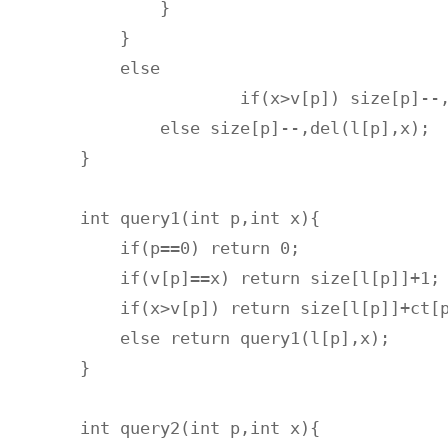
        }

    }

    else

		if(x>v[p]) size[p]--,del(r[p],x);

    	else size[p]--,del(l[p],x);

}

int query1(int p,int x){

    if(p==0) return 0;

    if(v[p]==x) return size[l[p]]+1;

    if(x>v[p]) return size[l[p]]+ct[p
    else return query1(l[p],x);

}

int query2(int p,int x){
