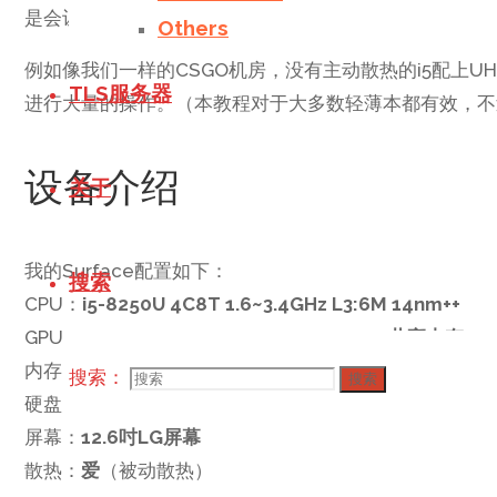
是会让电脑达到烫手的70℃，使得电脑性能大大折损。
Others
例如像我们一样的CSGO机房，没有主动散热的i5配上UH
TLS服务器
进行大量的操作。（本教程对于大多数轻薄本都有效，不
设备介绍
关于
我的Surface配置如下：
搜索
CPU：
i5-8250U 4C8T 1.6~3.4GHz L3:6M 14nm++
GPU：
UHD620 300MHz~1100MHz 24EU 共享内存
内存：
LPDDR4 1866MHz 双通道封装内存
搜索：
搜索
硬盘：
海力士128GB NVMe SSD
屏幕：
12.6吋LG屏幕
散热：
爱
（被动散热）