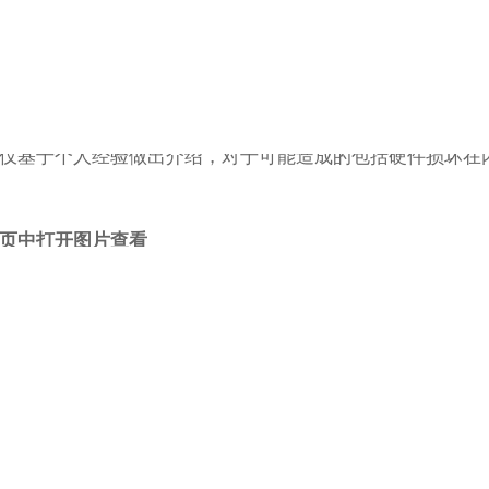
 Stop对CPU核心的调节，降压相关的设置不再可用。但依旧可
仅基于个人经验做出介绍，对于可能造成的包括硬件损坏在
页中打开图片查看
功能多样，对于OIer其实是个不错的选择，既可以用来记笔记
码，Surface都能轻松地胜任，可是颓却不一定。
几代，核心数量翻翻就是实例的象征，但是这也同样带来了功耗和发
PU的测试结果得出，
它需要25W甚至更高的功耗，才能跑出
出完整的性能，加起来40W的功耗，对于一个被动散热的电脑
制在了18W，长时间功耗限制在了14~15W，即便如此，长时间