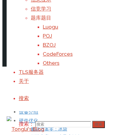
首页
游戏
CS:GO
软硬件双管齐下优化Surface性能
信竞学习
题库题目
Luogu
POJ
BZOJ
CodeForces
Others
撰写
Galaxy
于
2021年3月22日
TLS服务器
关于
目录
搜索
设备介绍
硬件优化
搜索：
搜索
解决方案零：冰袋