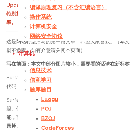
Updated on 2021.3.28：
编译原理复习（不含汇编语言）
特别提示：微软通过固件更新禁止了XTU和Throttle
操作系统
率。
计算机安全
网络安全协议
这是网站转型后写的第一篇文章，希望大家喜欢。（本文
概不负责，如有介意请关闭本页面）
计算机
写在前面：本文中部分图片较小，需要看的话请在新标签
信息技术
Surface是微软出品的二合一电脑，十分轻薄便于携带
信竞学习
代码，还可以颓（MC、CSGO足矣）。对于记笔记和敲代
题库题目
Luogu
Surface Pro6和Pro7的性能十分强大，比起前
POJ
题。例如我的Surface的i5-8250U，专业人员对这款C
能，而UHD620也需要大约15W以上的功耗才能发挥
BZOJ
暴毙。
微软将Surface的封装功耗（CPU＋GPU）限
CodeForces