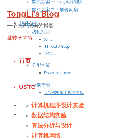
解决方案一：小风扇侧吹
解决方案二：加装风扇
TongLi's Blog
软件优化
一个大四菜狗的博客
功耗控制
跳转至内容
XTU
Throttle Stop
小结
首页
分配性能
Process Lasso
降低需求
USTC
英特尔®显卡控制面板
计算机程序设计实验
总结
2020/04/09：我针对日常使用和游戏性能进行了进
数据结构实验
展篇
算法分析与设计
计算机网络