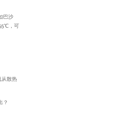
如巴沙
5℃，可
流从散热
出？