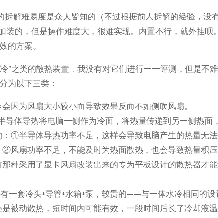
face的拆解难易度是众人皆知的（不过根据前人拆解的经验，没
内部加装的，但是操作难度大，很难实现。内置不行，就外挂呗
效的方案。
水冷”之类的散热装置，我没有对它们进行一一评测，但是不
分为以下三类：
至会因为风扇大小较小而导致效果反而不如侧吹风扇。
，半导体导热将电脑一侧作为冷面，将热量传递到另一侧热面
约：①半导体导热功率不足，这样会导致电脑产生的热量无法
。②风扇功率不足，不能及时为热面散热，也会导致热量积压
有那种采用了显卡风扇改装出来的专为平板设计的散热器才能
有一套冷头+导管+水箱+泵，较贵的——与一体水冷相同的设
还是被动散热，短时间内可能有效，一段时间后长了冷却液温