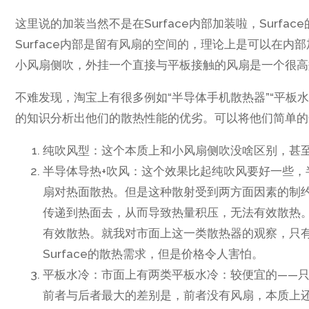
这里说的加装当然不是在Surface内部加装啦，Sur
Surface内部是留有风扇的空间的，理论上是可以在
小风扇侧吹，外挂一个直接与平板接触的风扇是一个很高
不难发现，淘宝上有很多例如“半导体手机散热器”“平板
的知识分析出他们的散热性能的优劣。可以将他们简单的
纯吹风型：这个本质上和小风扇侧吹没啥区别，甚
半导体导热+吹风：这个效果比起纯吹风要好一些
扇对热面散热。但是这种散射受到两方面因素的制
传递到热面去，从而导致热量积压，无法有效散热
有效散热。就我对市面上这一类散热器的观察，只
Surface的散热需求，但是价格令人害怕。
平板水冷：市面上有两类平板水冷：较便宜的——只
前者与后者最大的差别是，前者没有风扇，本质上