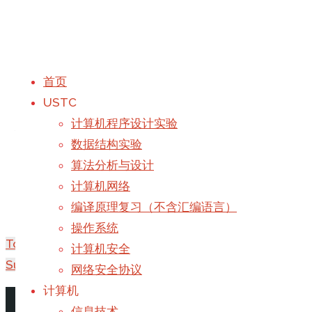
首页
USTC
软硬件双管齐下优化Sur
计算机程序设计实验
数据结构实验
算法分析与设计
计算机网络
编译原理复习（不含汇编语言）
操作系统
TongLi’s Blog 2103更新
计算机安全
Surface优化拓展篇
网络安全协议
计算机
首页
-
撰写
Galaxy
于
2021年3月22日
信息技术