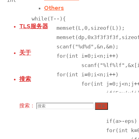
Others
	scanf("%d",&T);

	while(T--){

TLS服务器
		memset(L,0,sizeof(L));

		memset(dp,0x3f3f3f3f,sizeof(dp));

		scanf("%d%d",&n,&m);

关于
		for(int i=0;i<n;i++)

			scanf("%lf%lf",&x[i],&y[i]);

		for(int i=0;i<n;i++)

搜索
			for(int j=0;j<n;j++){

				if(Equ(x[i],x[j])) continue;

				double a,b;

搜索：
搜索
				Getline(a,b,i,j);

				if(a>-eps) continue;

				for(int k=0;k<n;k++)
