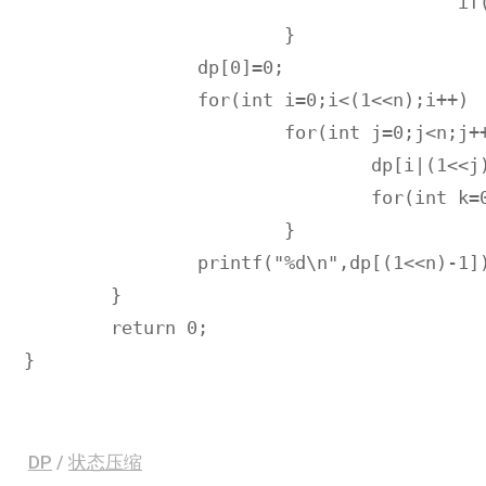
					if(Online(k,a,b)) L[i][j]|=(1<<k);

			}

		dp[0]=0;

		for(int i=0;i<(1<<n);i++)

			for(int j=0;j<n;j++){

				dp[i|(1<<j)]=min(dp[i|(1<<j)],dp[i]+1);

				for(int k=0;k<n;k++) dp[i|L[j][k]]=min(dp[i|L[j][k]],dp[i]+1);

			}

		printf("%d\n",dp[(1<<n)-1]);

	}

	return 0;

}
DP
/
状态压缩