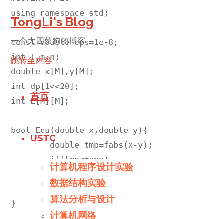
using namespace std;

TongLi's Blog
一个大四菜狗的博客
const double eps=1e-8;

int T,m,n;

跳转至内容
double x[M],y[M];

int dp[1<<20];

首页
int L[M][M];

bool Equ(double x,double y){

USTC
	double tmp=fabs(x-y);

	if(tmp<=eps)

计算机程序设计实验
		return true;

数据结构实验
	else return false;

算法分析与设计
}

计算机网络