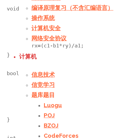
编译原理复习（不含汇编语言）
void Getline(double &rx,double &ry,int i,in
操作系统
	double a1=x[i]*x[i],b1=x[i],c1=y[i];

	double a2=x[j]*x[j],b2=x[j],c2=y[j];

计算机安全
	ry=(c1*a2-c2*a1)/(b1*a2-b2*a1);

网络安全协议
	rx=(c1-b1*ry)/a1;

}

计算机
bool Online(int yyc,double a,double b){

信息技术
	double xi=x[yyc],yi=y[yyc];

信竞学习
	if(Equ(yi,a*xi*xi+b*xi))

题库题目
		return true;

Luogu
	return false;

POJ
}

BZOJ
CodeForces
int main(){
