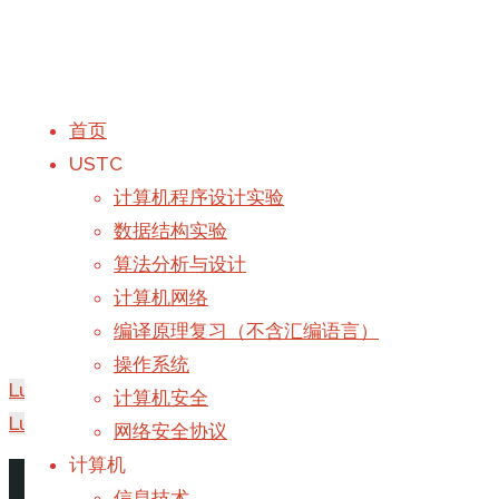
首页
USTC
Luogu P2831
计算机程序设计实验
数据结构实验
算法分析与设计
计算机网络
编译原理复习（不含汇编语言）
操作系统
Luogu P2680
计算机安全
Luogu P1525
网络安全协议
计算机
首页
-
撰写
Galaxy
于
2019年5月11日
信息技术