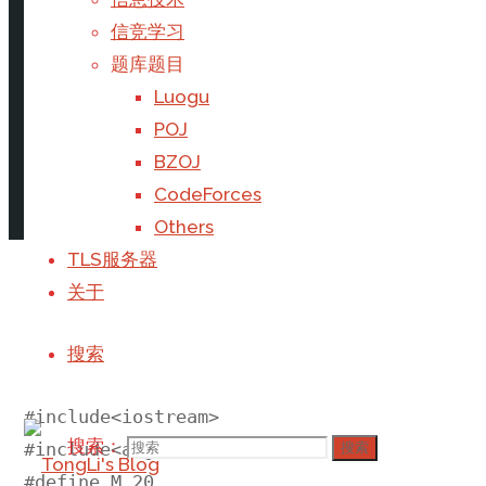
首页
题库题目
Luogu
Luogu P2831
信竞学习
题库题目
Luogu
POJ
BZOJ
CodeForces
Others
撰写
Galaxy
于
2019年5月11日
TLS服务器
#include<cmath>

关于
#include<cstdio>

#include<string>

搜索
#include<cstring>

#include<iostream>

搜索：
#include<algorithm>

搜索
#define M 20
