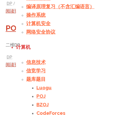
DP
/
状态压缩
编译原理复习（不含汇编语言）
阅读更多
"Luogu P2831"
发表评论
操作系统
计算机安全
POJ 3661
网络安全协议
二维DP
计算机
DP
信息技术
阅读更多
"POJ 3661"
发表评论
信竞学习
题库题目
Luogu
POJ
BZOJ
CodeForces