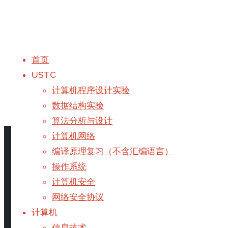
首页
USTC
标签：
DP
计算机程序设计实验
数据结构实验
算法分析与设计
首页
文章标记 "DP"
计算机网络
编译原理复习（不含汇编语言）
区间最值查询 RMQ
操作系统
计算机安全
网络安全协议
用于应对多次区间最值查询的DP算法
计算机
DP
/
RMQ
/
算法
信息技术