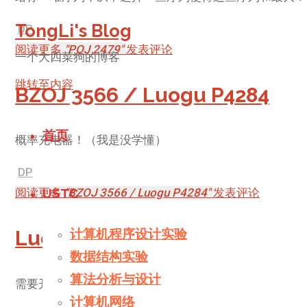
TongLi's Blog
DP
阅读更多
"POJ 2479"
发表评论
一个大四菜狗的博客
跳转至内容
BZOJ 3566 / Luogu P4284
首页
概率充电器！（我是没学懂）
DP
USTC
阅读更多
"BZOJ 3566 / Luogu P4284"
发表评论
计算机程序设计实验
Luogu P2831
数据结构实验
算法分析与设计
需要开O2优化，否则会有4组数据TLE，一定是我太弱了
计算机网络