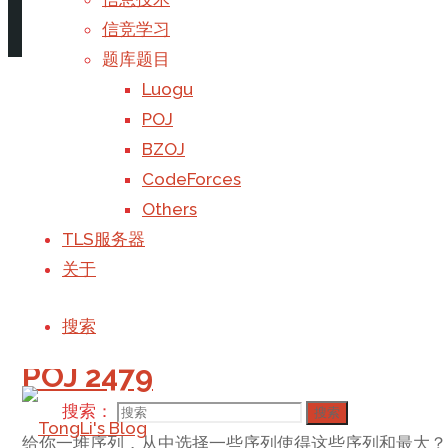
阅读更多
"区间最值查询 RMQ"
发表评论
信竞学习
题库题目
CodeVS 1014 装箱问题
Luogu
POJ
BZOJ
题目概述：有一个箱子容量为V（正整数，0＜＝V＜＝20
CodeForces
整数）。
Others
要求n个物品中，任取若干个装入箱内，使箱子的剩余空
TLS服务器
关于
DP
/
背包
阅读更多
"CodeVS 1014 装箱问题"
1 个评论
搜索
POJ 2479
搜索：
搜索
给你一堆序列，从中选择一些序列使得这些序列和最大？