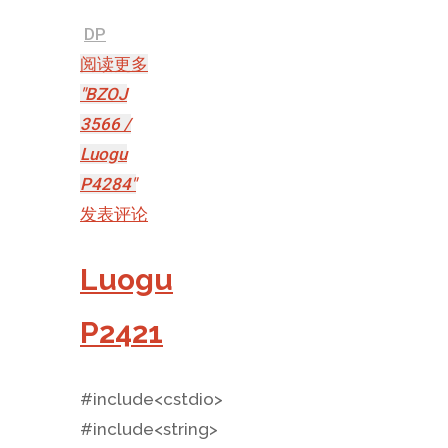
DP
阅读更多
"BZOJ
3566 /
Luogu
P4284"
发表评论
Luogu
P2421
#include<cstdio>
#include<string>