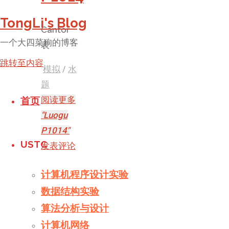
TongLi's Blog
Cantor
一个大四菜狗的博客
表
跳转至内容
模拟
/
水
题
阅读更多
首页
"Luogu
P1014"
USTC
发表评论
计算机程序设计实验
Luogu
数据结构实验
P1464
算法分析与设计
计算机网络