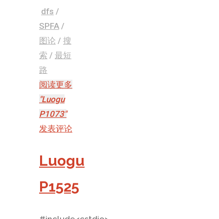
dfs
/
SPFA
/
图论
/
搜
索
/
最短
路
阅读更多
"Luogu
P1073"
发表评论
Luogu
P1525
#include<cstdio>