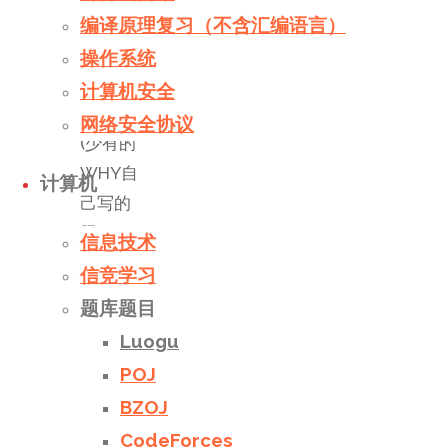
Function.
编译原理复习（不含汇编语言）
让你写一
操作系统
个毒瘤递
计算机安全
归函数！
网络安全协议
(少有的
WHY自
计算机
己写的
题)
信息技术
信竞学习
搜索
/
模
题库题目
拟
/
记忆
化搜索
Luogu
阅读更多
POJ
"Luogu
BZOJ
P1464"
CodeForces