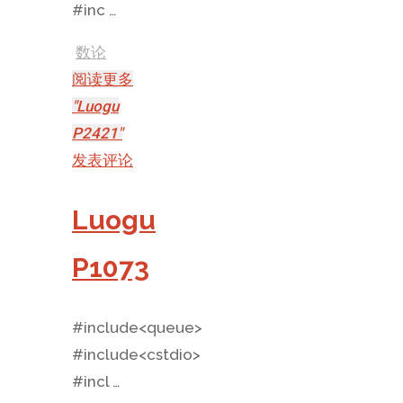
#inc …
数论
阅读更多
"Luogu
P2421"
发表评论
Luogu
P1073
#include<queue>
#include<cstdio>
#incl …