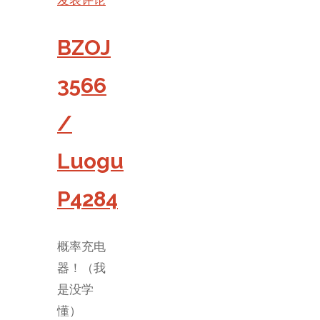
发表评论
BZOJ
3566
/
Luogu
P4284
概率充电
器！（我
是没学
懂）