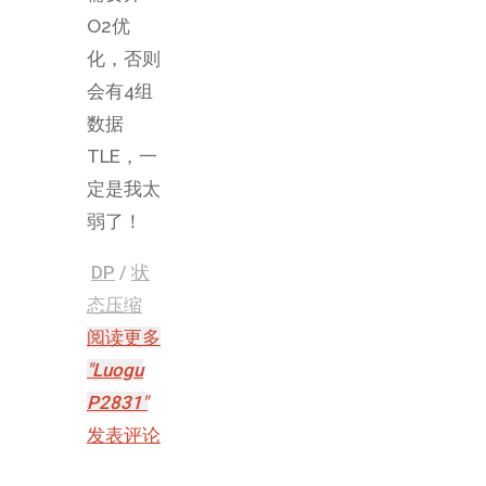
O2优
化，否则
会有4组
数据
TLE，一
定是我太
弱了！
DP
/
状
态压缩
阅读更多
"Luogu
P2831"
发表评论