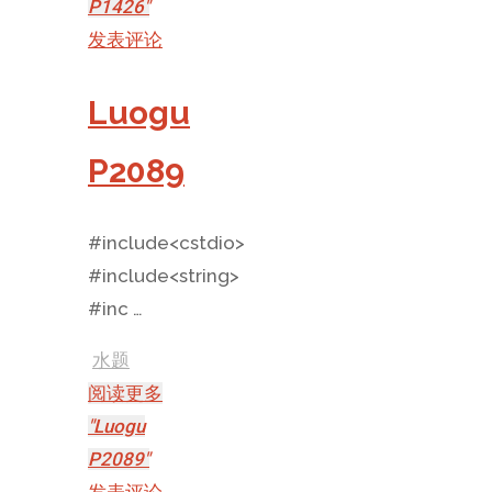
P1426"
发表评论
Luogu
P2089
#include<cstdio>
#include<string>
#inc …
水题
阅读更多
"Luogu
P2089"