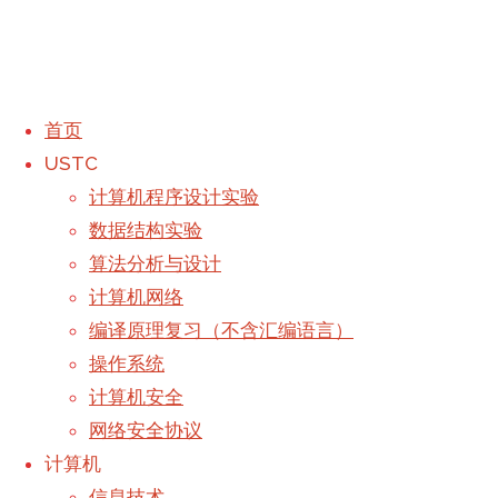
首页
USTC
分类：
Luogu
计算机程序设计实验
数据结构实验
首页
题库
首页
-
算法分析与设计
Luogu
题目
USTC
-
计算机网络
Archive
计算机
-
编译原理复习（不含汇编语言）
P1023
for
TLS服务器
-
操作系统
category
关于
-
计算机安全
"Luogu"
搜索：
网络安全协议
搜索
洛谷说这
(页面 2)
计算机
是个水题
Back to Top
信息技术