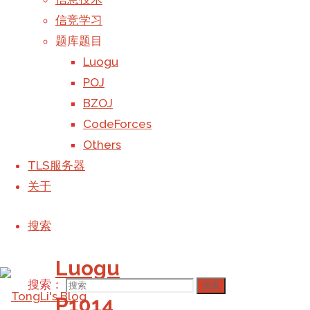
甚至只是
©2023 TongLi_Galaxy's Blog
信竞学习
“普及/提
题库题目
高-”的难
Luogu
度但我真
POJ
的不会！
BZOJ
数论
/
暴
CodeForces
力
/
枚举
Others
阅读更多
TLS服务器
"Luogu
关于
P1023"
发表评论
搜索
Luogu
搜索：
搜索
P1014